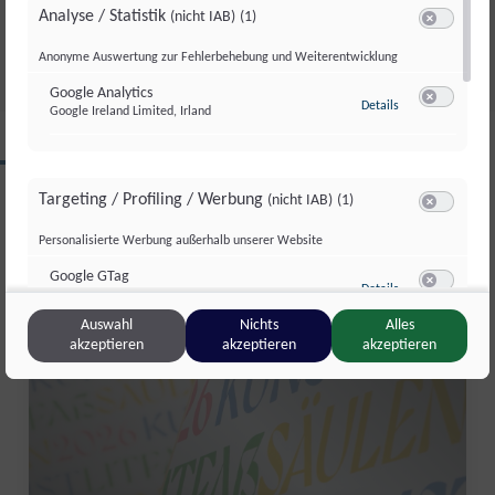
Analyse / Statistik
(nicht IAB)
(1)
Di., 30. Juni. 2026
//
171
Switch zum 
Anonyme Auswertung zur Fehlerbehebung und Weiterentwicklung
Google Analytics
zu Google Analyti
Details
Google Ireland Limited, Irland
Switch zum 
CLIPS AUS DIESER REGION
Targeting / Profiling / Werbung
(nicht IAB)
(1)
Switch zum 
Personalisierte Werbung außerhalb unserer Website
Salzburg Magazin
Google GTag
zu Google GTag
Details
Google Ireland Limited, Irland
Switch zum 
Auswahl
Nichts
Alles
akzeptieren
akzeptieren
akzeptieren
Sonstige Inhalte
(nicht IAB)
(2)
Switch zum 
Einbindung zusätzlicher Informationen
Vimeo
zu Vimeo
Details
Vimeo Inc., USA
Switch zum 