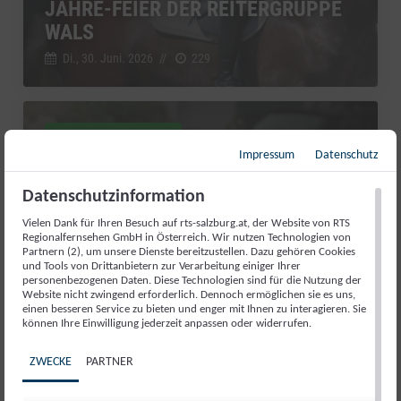
JAHRE-FEIER DER REITERGRUPPE
WALS
Di., 30. Juni. 2026
//
229
RTS Sport kompakt
Impressum
Datenschutz
Datenschutzinformation
Vielen Dank für Ihren Besuch auf rts-salzburg.at, der Website von RTS
Regionalfernsehen GmbH in Österreich. Wir nutzen Technologien von
Partnern (2), um unsere Dienste bereitzustellen. Dazu gehören Cookies
und Tools von Drittanbietern zur Verarbeitung einiger Ihrer
personenbezogenen Daten. Diese Technologien sind für die Nutzung der
Website nicht zwingend erforderlich. Dennoch ermöglichen sie es uns,
einen besseren Service zu bieten und enger mit Ihnen zu interagieren. Sie
können Ihre Einwilligung jederzeit anpassen oder widerrufen.
ZWECKE
PARTNER
AUFATMEN IN ABTENAU: DIE
KARKOGELBAHN IST GERETTET