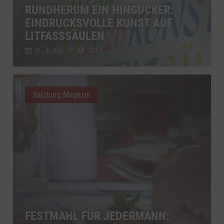
RUNDHERUM EIN HINGUCKER:
YouTube
zu YouTube
Details
EINDRUCKSVOLLE KUNST AUF
Google Ireland Limited, Irland
Switch zum 
LITFASSSÄULEN
Di., 4. Aug.
//
239
Salzburg Magazin
FESTMAHL FÜR JEDERMANN: