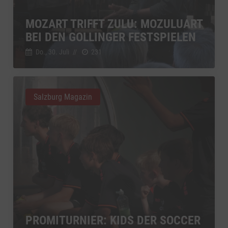
YouTube
zu YouTube
Details
MOZART TRIFFT ZULU: MOZULUART
Google Ireland Limited, Irland
Switch zum 
BEI DEN GOLLINGER FESTSPIELEN
Do., 30. Juli
//
231
Salzburg Magazin
PROMITURNIER: KIDS DER SOCCER