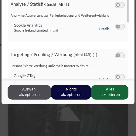
KARKOGELBAHN IST GERETTET
Analyse / Statistik
(nicht IAB)
(1)
Di., 30. Juni. 2026
//
171
Switch zum 
Anonyme Auswertung zur Fehlerbehebung und Weiterentwicklung
Google Analytics
zu Google Analyti
Details
Google Ireland Limited, Irland
Switch zum 
CLIPS AUS DIESER REGION
Targeting / Profiling / Werbung
(nicht IAB)
(1)
Switch zum 
Personalisierte Werbung außerhalb unserer Website
Kultur Format
Google GTag
zu Google GTag
Details
Google Ireland Limited, Irland
Switch zum 
Auswahl
Nichts
Alles
akzeptieren
akzeptieren
akzeptieren
Sonstige Inhalte
(nicht IAB)
(2)
Switch zum 
Einbindung zusätzlicher Informationen
Vimeo
zu Vimeo
Details
Vimeo Inc., USA
Switch zum 