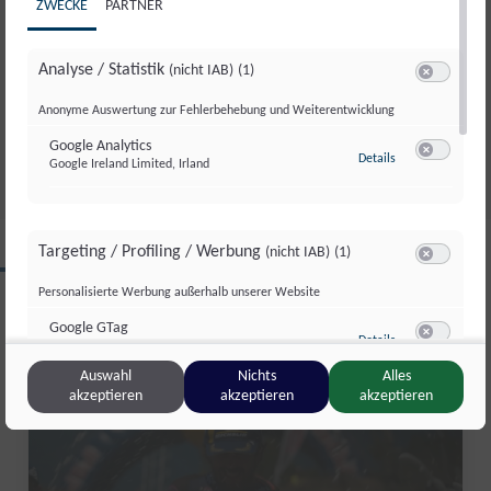
ZWECKE
PARTNER
Analyse / Statistik
(nicht IAB)
(1)
AUFATMEN IN ABTENAU: DIE
Switch zum 
KARKOGELBAHN IST GERETTET
Anonyme Auswertung zur Fehlerbehebung und Weiterentwicklung
Di., 30. Juni. 2026
//
171
Google Analytics
zu Google Analyti
Details
Google Ireland Limited, Irland
Switch zum 
Targeting / Profiling / Werbung
(nicht IAB)
(1)
CLIPS AUS DIESER REGION
Switch zum 
Personalisierte Werbung außerhalb unserer Website
Google GTag
zu Google GTag
Details
Google Ireland Limited, Irland
Switch zum 
Salzburg Magazin
Auswahl
Nichts
Alles
akzeptieren
akzeptieren
akzeptieren
Sonstige Inhalte
(nicht IAB)
(2)
Switch zum 
Einbindung zusätzlicher Informationen