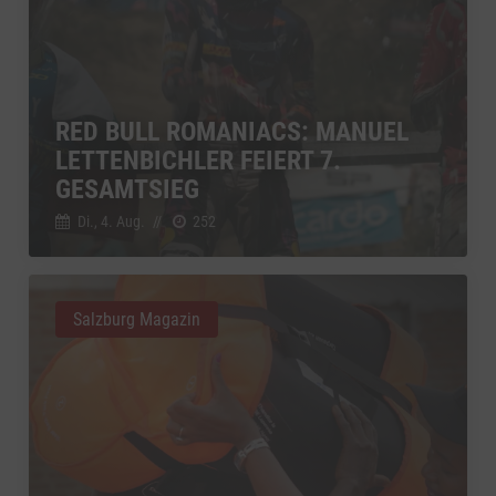
Vimeo
zu Vimeo
Details
Vimeo Inc., USA
Switch zum 
YouTube
zu YouTube
Details
Google Ireland Limited, Irland
Switch zum 
RED BULL ROMANIACS: MANUEL
LETTENBICHLER FEIERT 7.
GESAMTSIEG
Di., 4. Aug.
//
252
Salzburg Magazin