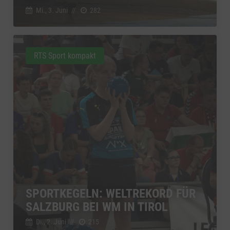
Mi., 3. Juni
//
282
RTS Sport kompakt
SPORTKEGELN: WELTREKORD FÜR
SALZBURG BEI WM IN TIROL
Di., 2. Juni
//
215