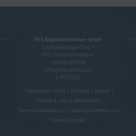
be
z
Details
Ireland Limited, Irland
RTS Regionalfernsehen GmbH
Ludwig-Bieringer-Platz 1
5071 Wals-Himmelreich
+43 662 630945
office@rts-salzburg.at
© RTS 2023
Impressum
AGBs
Empfang
Werben
Karriere & Jobs
Mediadaten
Datenschutzerklärung
Jugenschutzerklärung
Cookie Optionen