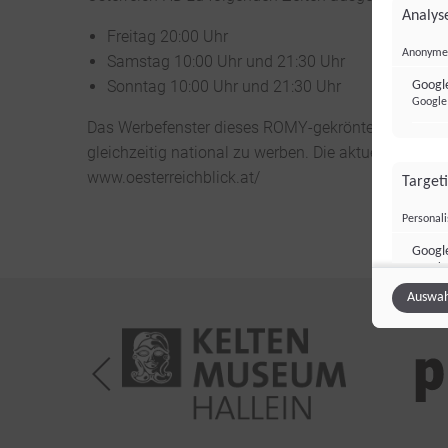
Analyse
Freitag 20:00 Uhr
Anonyme 
Samstag 10:00 Uhr und 21:30 Uhr
Sonntag 10:00 Uhr und 21:30 Uhr
Google
Google 
Das Werbefenster dieses ROMY-gekrönten Magazins b
gleichzeitig national zu werben. Die aktuelle Ausgab
www.oesterreichblick.at/
Target
Personal
Googl
Google 
Auswah
Sonsti
Einbindun
Vimeo
Vimeo 