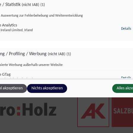
 / Statistik
(nicht IAB)
(1)
Auswertung zur Fehlerbehebung und Weiterentwicklung
 Analytics
z
Details
Ireland Limited, Irland
ietet eine effiziente Möglichkeit regional und
e finden Sie hier:
ing / Profiling / Werbung
(nicht IAB)
(1)
isierte Werbung außerhalb unserer Website
e GTag
z
Details
Ireland Limited, Irland
l akzeptieren
Nichts akzeptieren
Alles akz
ge Inhalte
(nicht IAB)
(2)
g zusätzlicher Informationen
z
Details
Inc., USA