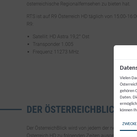
österreichische Regionalfernsehen zu bieten hat.
RTS ist auf R9 Österreich HD täglich von 15:00-16:
R9:
Satellit: HD Astra 19,2° Ost
Transponder 1.005
Frequenz 11273 MHz
Datens
Vielen Da
Österreic
gehören C
Daten. Di
ermögliche
DER ÖSTERREICH­BLICK
können Ih
ZWECKE
Der ÖsterreichBlick wird von jedem der neun Regio
Österreich HD zu folgenden Zeiten ausgestrahlt: