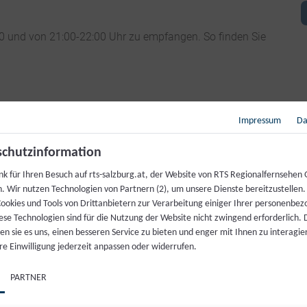
00 und von 21:00-22:00 Uhr zu empfangen. So finden Sie
Impressum
Da
chutzinformation
nk für Ihren Besuch auf rts-salzburg.at, der Website von RTS Regionalfernsehen
h. Wir nutzen Technologien von Partnern (2), um unsere Dienste bereitzustellen
ookies und Tools von Drittanbietern zur Verarbeitung einiger Ihrer personenbe
ese Technologien sind für die Nutzung der Website nicht zwingend erforderlich.
n sie es uns, einen besseren Service zu bieten und enger mit Ihnen zu interagier
re Einwilligung jederzeit anpassen oder widerrufen.
PARTNER
nalsender und über das gemeinsame Satellitenfenster R9