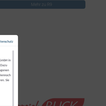
Mehr zu R9
tenschutz
Zurück zur Übersicht
←
 GmbH in
. Dazu
zogenen
 Dennoch
en. Sie