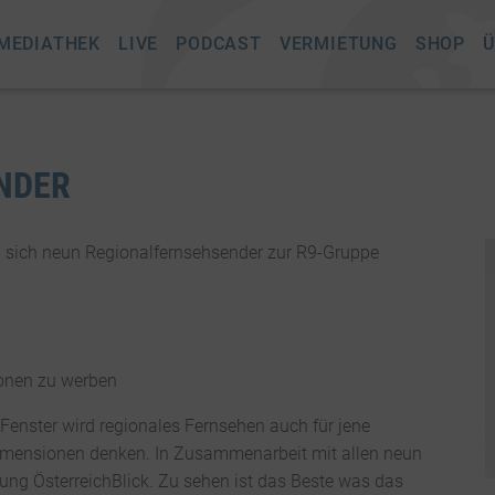
MEDIATHEK
LIVE
PODCAST
VERMIETUNG
SHOP
Ü
ENDER
n sich neun Regionalfernsehsender zur R9-Gruppe
ionen zu werben
nster wird regionales Fernsehen auch für jene
Dimensionen denken. In Zusammenarbeit mit allen neun
ung ÖsterreichBlick. Zu sehen ist das Beste was das