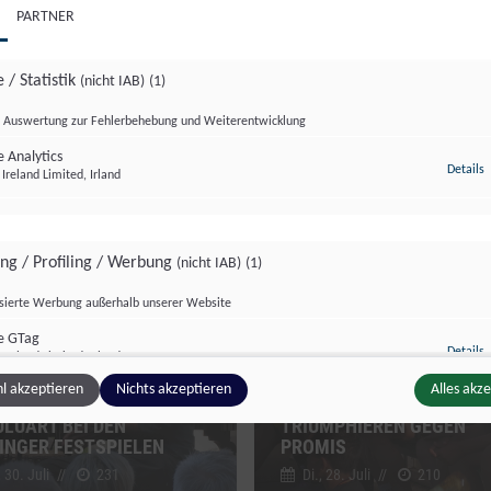
PARTNER
 / Statistik
(nicht IAB)
(1)
Auswertung zur Fehlerbehebung und Weiterentwicklung
 Analytics
z
Details
Ireland Limited, Irland
tur Format
Salzburg Magazin
ing / Profiling / Werbung
(nicht IAB)
(1)
isierte Werbung außerhalb unserer Website
e GTag
z
Details
Ireland Limited, Irland
PROMITURNIER: KIDS DER
l akzeptieren
Nichts akzeptieren
Alles akz
RT TRIFFT ZULU:
SOCCER ACADEMY
LUART BEI DEN
TRIUMPHIEREN GEGEN
INGER FESTSPIELEN
PROMIS
ge Inhalte
(nicht IAB)
(2)
 30. Juli
//
231
Di., 28. Juli
//
210
g zusätzlicher Informationen