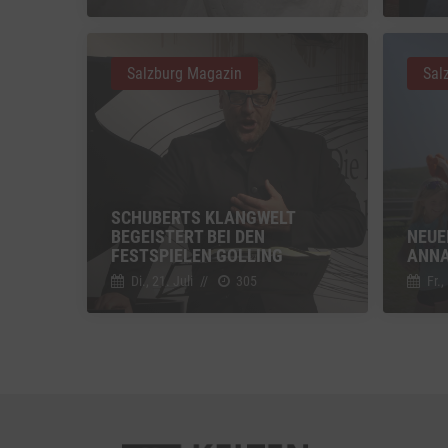
Vimeo
Vimeo 
Salzburg Magazin
Sal
YouTu
Google 
SCHUBERTS KLANGWELT
BEGEISTERT BEI DEN
NEUE
FESTSPIELEN GOLLING
ANNA
Di., 21. Juli
//
305
Fr.,