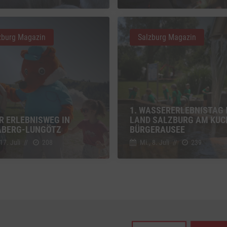
z
Details
Inc., USA
zburg Magazin
Salzburg Magazin
be
z
Details
Ireland Limited, Irland
1. WASSERERLEBNISTAG 
R ERLEBNISWEG IN
LAND SALZBURG AM KUC
BERG-LUNGÖTZ
BÜRGERAUSEE
 17. Juli
//
208
Mi., 8. Juli
//
239