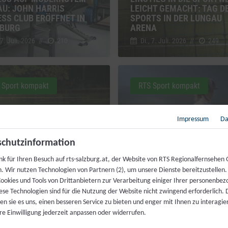
AU: JOHN HARRIS
LEICHT GEMACHT: TAG D
ESS CLUB ERÖFFNET IN
SPORTS IN DER LUNGAU
BURG
ARENA
 7. Juli. 2026
//
210
Di., 7. Juli. 2026
//
249
 Sport kompakt
RTS Sport kompakt
Impressum
Da
HEN MIT
chutzinformation
NTRÄCHTIGUNG: ÖZIV
T SICH FÜR
HOCH ZU ROSS TROTZ HI
nk für Ihren Besuch auf rts-salzburg.at, der Website von RTS Regionalfernsehen
STBESTIMMTES
70-JAHRE-FEIER DER
h. Wir nutzen Technologien von Partnern (2), um unsere Dienste bereitzustellen
TTREIBEN EIN
REITERGRUPPE WALS
ookies und Tools von Drittanbietern zur Verarbeitung einiger Ihrer personenbe
 30. Juni. 2026
//
240
Di., 30. Juni. 2026
//
229
ese Technologien sind für die Nutzung der Website nicht zwingend erforderlich.
n sie es uns, einen besseren Service zu bieten und enger mit Ihnen zu interagier
re Einwilligung jederzeit anpassen oder widerrufen.