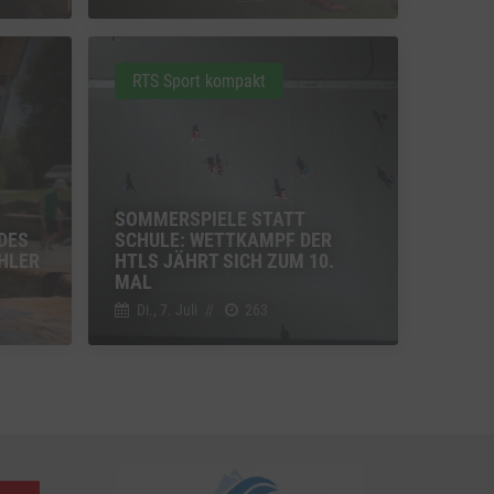
u Vimeo
Switch zum Einwilligen bzw. Ablehnen des Dienstes Vimeo
RTS Sport kompakt
u YouTube
Switch zum Einwilligen bzw. Ablehnen des Dienstes YouTube
SOMMERSPIELE STATT
DES
SCHULE: WETTKAMPF DER
HLER
HTLS JÄHRT SICH ZUM 10.
MAL
Di., 7. Juli
//
263