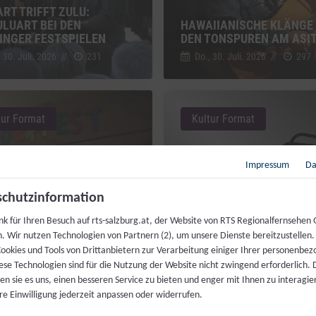
RT TRIFFT ZULU:
LUART BEI DEN
HAWAIIANISCHE KLÄNGE 
INGER FESTSPIELEN
DEN TONSPUREN AM ASI
 30. Juli. 2026
//
231
Do., 30. Juli. 2026
//
297
tur Format
Kultur Format
Impressum
Da
chutzinformation
GVOLLE BILDER: DIE
nk für Ihren Besuch auf rts-salzburg.at, der Website von RTS Regionalfernsehen
ERFESTSPIELE DER
MUSIK & VERABSCHIEDU
h. Wir nutzen Technologien von Partnern (2), um unsere Dienste bereitzustellen
HARMONIE SALZBURG
KULTUR FORMAT 11.06.2
ookies und Tools von Drittanbietern zur Verarbeitung einiger Ihrer personenbe
, 25. Juni. 2026
//
220
Do., 11. Juni. 2026
//
91
ese Technologien sind für die Nutzung der Website nicht zwingend erforderlich.
n sie es uns, einen besseren Service zu bieten und enger mit Ihnen zu interagier
re Einwilligung jederzeit anpassen oder widerrufen.