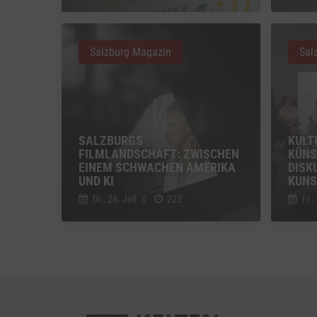
Vimeo
Vimeo 
Salzburg Magazin
Sal
YouTu
Google 
SALZBURGS
KULT
FILMLANDSCHAFT: ZWISCHEN
KÜNS
EINEM SCHWACHEN AMERIKA
DISK
UND KI
KUNS
Di., 28. Juli
//
222
Fr.,