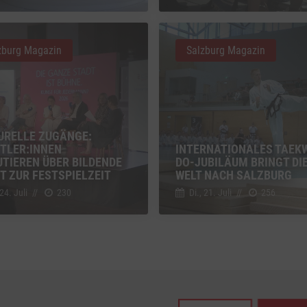
z
Details
Inc., USA
zburg Magazin
Salzburg Magazin
be
z
Details
Ireland Limited, Irland
URELLE ZUGÄNGE:
TLER:INNEN
INTERNATIONALES TAEK
UTIEREN ÜBER BILDENDE
DO-JUBILÄUM BRINGT DI
T ZUR FESTSPIELZEIT
WELT NACH SALZBURG
 24. Juli
//
230
Di., 21. Juli
//
256