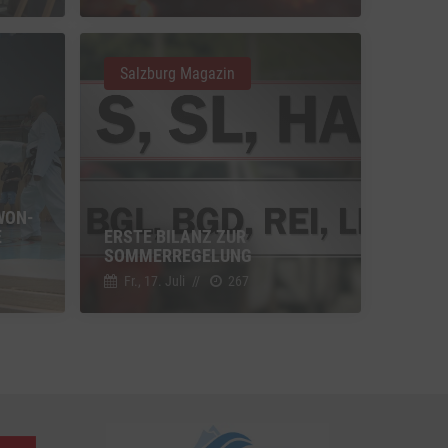
u Vimeo
Switch zum Einwilligen bzw. Ablehnen des Dienstes Vimeo
Salzburg Magazin
u YouTube
Switch zum Einwilligen bzw. Ablehnen des Dienstes YouTube
WON-
E
ERSTE BILANZ ZUR
SOMMERREGELUNG
Fr., 17. Juli
//
267