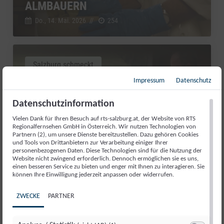
ALMBAUERN
Do., 14. Mai. 2026
//
254
Salzburg schmeckt
Impressum
Datenschutz
Datenschutzinformation
Vielen Dank für Ihren Besuch auf rts-salzburg.at, der Website von RTS
Regionalfernsehen GmbH in Österreich. Wir nutzen Technologien von
Partnern (2), um unsere Dienste bereitzustellen. Dazu gehören Cookies
und Tools von Drittanbietern zur Verarbeitung einiger Ihrer
personenbezogenen Daten. Diese Technologien sind für die Nutzung der
Website nicht zwingend erforderlich. Dennoch ermöglichen sie es uns,
einen besseren Service zu bieten und enger mit Ihnen zu interagieren. Sie
können Ihre Einwilligung jederzeit anpassen oder widerrufen.
INHÖGBAUER: QUALITÄT OHNE
ZWECKE
PARTNER
UMWEGE