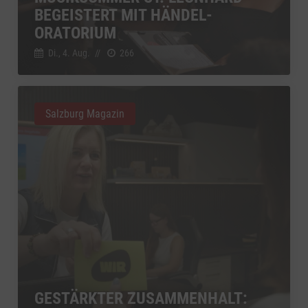
YouTube
BEGEISTERT MIT HÄNDEL-
zu YouTube
Details
Google Ireland Limited, Irland
Switch zum 
ORATORIUM
Di., 4. Aug.
//
266
Salzburg Magazin
GESTÄRKTER ZUSAMMENHALT: