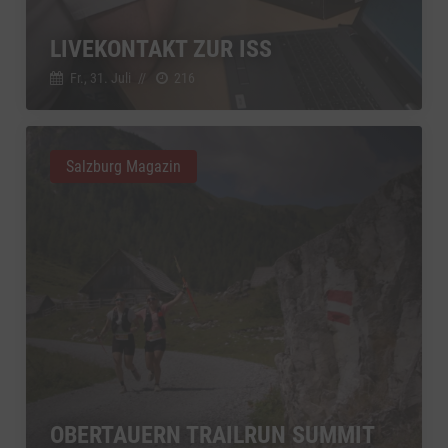
YouTube
zu YouTube
Details
Google Ireland Limited, Irland
Switch zum 
LIVEKONTAKT ZUR ISS
Fr., 31. Juli
//
216
Salzburg Magazin
OBERTAUERN TRAILRUN SUMMIT