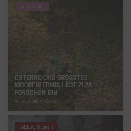
Bunter Leben
ÖSTERREICHS GRÖSSTES M
OORERLEBNIS LÄDT ZUM F
ORSCHEN EIN
Do., 2. Juli
//
172
Salzburg Magazin