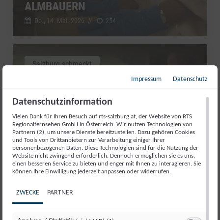
ALMBAUERN
Do., 14. Mai. 2026
//
254
Salzburg schmeckt
Impressum
Datenschutz
Datenschutzinformation
Vielen Dank für Ihren Besuch auf rts-salzburg.at, der Website von RTS
Regionalfernsehen GmbH in Österreich. Wir nutzen Technologien von
Partnern (2), um unsere Dienste bereitzustellen. Dazu gehören Cookies
und Tools von Drittanbietern zur Verarbeitung einiger Ihrer
personenbezogenen Daten. Diese Technologien sind für die Nutzung der
Website nicht zwingend erforderlich. Dennoch ermöglichen sie es uns,
einen besseren Service zu bieten und enger mit Ihnen zu interagieren. Sie
können Ihre Einwilligung jederzeit anpassen oder widerrufen.
INHÖGBAUER: QUALITÄT OHNE
ZWECKE
PARTNER
UMWEGE