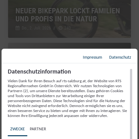
NEUER BIKEPARK LOCKT FAMILIEN
UND PROFIS IN DIE NATUR
Do., 2. Juli. 2026
//
240
Bunter Leben
Impressum
Datenschutz
Datenschutzinformation
Vielen Dank für Ihren Besuch auf rts-salzburg.at, der Website von RTS
Regionalfernsehen GmbH in Österreich. Wir nutzen Technologien von
Partnern (2), um unsere Dienste bereitzustellen. Dazu gehören Cookies
und Tools von Drittanbietern zur Verarbeitung einiger Ihrer
personenbezogenen Daten. Diese Technologien sind für die Nutzung der
Website nicht zwingend erforderlich. Dennoch ermöglichen sie es uns,
einen besseren Service zu bieten und enger mit Ihnen zu interagieren. Sie
können Ihre Einwilligung jederzeit anpassen oder widerrufen.
WASSERKRAFT WIE FRÜHER: DIE
ZWECKE
PARTNER
GURRERMÜHLE ERZÄHLT