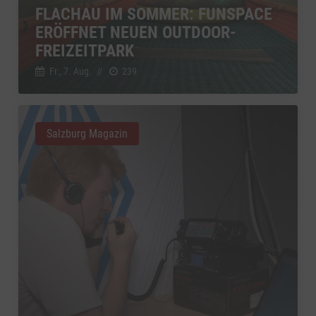
FLACHAU IM SOMMER: FUNSPACE
YouTube
zu YouTube
Details
ERÖFFNET NEUEN OUTDOOR-
Google Ireland Limited, Irland
Switch zum 
FREIZEITPARK
Fr., 7. Aug.
//
239
Salzburg Magazin