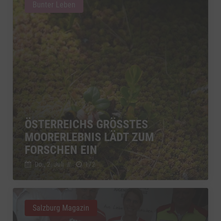
Bunter Leben
ÖSTERREICHS GRÖSSTES M
OORERLEBNIS LÄDT ZUM F
ORSCHEN EIN
Do., 2. Juli
//
172
Salzburg Magazin