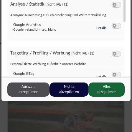
Analyse / Statistik
(nicht IAB)
(1)
Do., 14. Mai. 2026
//
250
Switch zum 
Anonyme Auswertung zur Fehlerbehebung und Weiterentwicklung
Google Analytics
zu Google Analyti
Details
Google Ireland Limited, Irland
Switch zum 
CLIPS AUS DIESER REGION
Targeting / Profiling / Werbung
(nicht IAB)
(1)
Switch zum 
Personalisierte Werbung außerhalb unserer Website
Salzburg Magazin
Google GTag
zu Google GTag
Details
Google Ireland Limited, Irland
Switch zum 
Auswahl
Nichts
Alles
akzeptieren
akzeptieren
akzeptieren
Sonstige Inhalte
(nicht IAB)
(2)
Switch zum 
Einbindung zusätzlicher Informationen
Vimeo
zu Vimeo
Details
Vimeo Inc., USA
Switch zum 