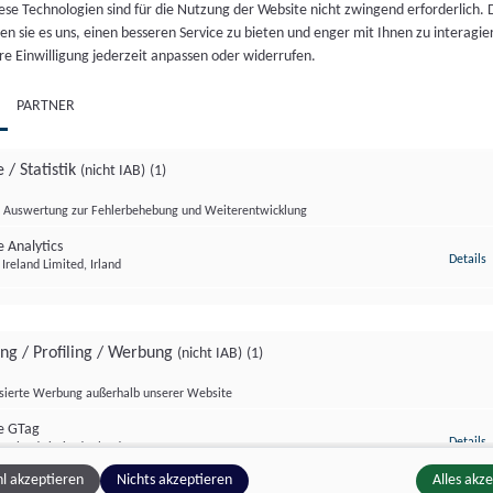
ese Technologien sind für die Nutzung der Website nicht zwingend erforderlich.
MAHL FÜR JEDERMANN:
n sie es uns, einen besseren Service zu bieten und enger mit Ihnen zu interagier
ZENKÖCHE SPENDIEREN
re Einwilligung jederzeit anpassen oder widerrufen.
IS FESTMAHL
LIVEKONTAKT ZUR ISS
 4. Aug.. 2026
//
230
Fr., 31. Juli. 2026
//
216
PARTNER
 / Statistik
(nicht IAB)
(1)
Auswertung zur Fehlerbehebung und Weiterentwicklung
 Analytics
z
Details
Ireland Limited, Irland
ing / Profiling / Werbung
(nicht IAB)
(1)
isierte Werbung außerhalb unserer Website
zburg Magazin
Salzburg Magazin
e GTag
z
Details
Ireland Limited, Irland
l akzeptieren
Nichts akzeptieren
Alles akz