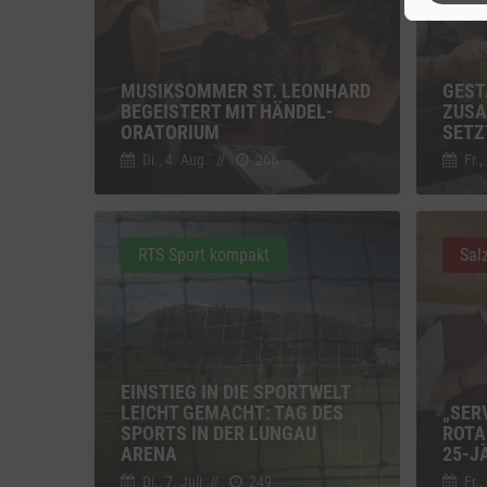
Sonsti
Einbindun
MUSIKSOMMER ST. LEONHARD
GEST
BEGEISTERT MIT HÄNDEL-
ZUSA
Vimeo
ORATORIUM
SETZ
Vimeo 
Di., 4. Aug.
//
266
Fr.,
YouTu
Google 
RTS Sport kompakt
Sal
EINSTIEG IN DIE SPORTWELT
LEICHT GEMACHT: TAG DES
„SER
SPORTS IN DER LUNGAU
ROTA
ARENA
25-J
Di., 7. Juli
//
249
Fr.,