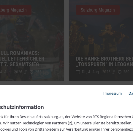
zburg Magazin
Salzburg Magazin
BULL ROMANIACS:
EL LETTENBICHLER
DIE HANKE BROTHERS BEI
RT 7. GESAMTSIEG
„TONSPUREN“ IN LEOGA
 4. Aug.. 2026
//
252
Di., 4. Aug.. 2026
//
280
Impressum
Da
zburg Magazin
Salzburg Magazin
chutzinformation
nk für Ihren Besuch auf rts-salzburg.at, der Website von RTS Regionalfernsehen
h. Wir nutzen Technologien von Partnern (2), um unsere Dienste bereitzustellen
ookies und Tools von Drittanbietern zur Verarbeitung einiger Ihrer personenbe