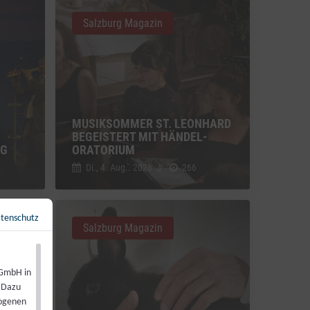
Salzburg Magazin
MUSIKSOMMER ST. LEONHARD
BEGEISTERT MIT HÄNDEL-
NG
ORATORIUM
Di., 4. Aug.. 2026
//
266
tenschutz
Zurück zur Übersicht
←
Salzburg Magazin
 GmbH in
. Dazu
zogenen