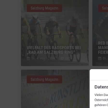
Salzburg Magazin
Sal
RED 
VIELFALT DES RADSPORTS BEI
MANU
„RAD AM SALZBURG RING“
FEIE
Di., 4. Aug.. 2026
//
282
Di.,
Salzburg Magazin
Sal
Datens
Vielen Da
Österreic
gehören C