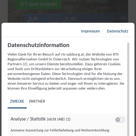
RTS Sport kompakt
Impressum
Datenschutz
Datenschutzinformation
Vielen Dank für Ihren Besuch auf rts-salzburg.at, der Website von RTS
Regionalfernsehen GmbH in Österreich. Wir nutzen Technologien von
Partnern (2), um unsere Dienste bereitzustellen. Dazu gehören Cookies
und Tools von Drittanbietern zur Verarbeitung einiger Ihrer
personenbezogenen Daten. Diese Technologien sind für die Nutzung der
Website nicht zwingend erforderlich. Dennoch ermöglichen sie es uns,
AUFATMEN IN ABTENAU: DIE
einen besseren Service zu bieten und enger mit Ihnen zu interagieren. Sie
können Ihre Einwilligung jederzeit anpassen oder widerrufen.
KARKOGELBAHN IST GERETTET
ZWECKE
PARTNER
Di., 30. Juni. 2026
//
171
Analyse / Statistik
(nicht IAB)
(1)
Switch zum 
Anonyme Auswertung zur Fehlerbehebung und Weiterentwicklung