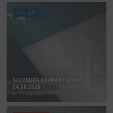
Salzburg kompakt
SALZBURG KOMPAKT VOM
04.08.2026
Di., 4. Aug.
//
180