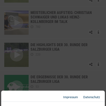
MEISTERLICHER AUFSTIEG: CHRISTIAN
SCHWAIGER UND LUKAS HEINZ-
KOLLNBERGER IM TALK
780
DIE HIGHLIGHTS DER 30. RUNDE DER
SALZBURGER LIGA
220
DIE ERGEBNISSE DER 30. RUNDE DER
SALZBURGER LIGA
53
Impressum
Datenschutz