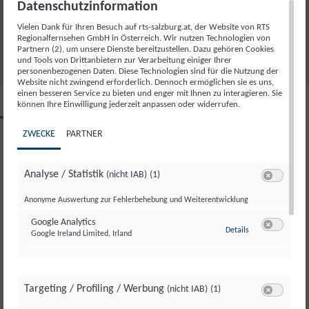
Datenschutzinformation
VERABSCHIEDUNG RTS SPORT KOMPAKT
16.06.2026
Vielen Dank für Ihren Besuch auf rts-salzburg.at, der Website von RTS
26
Regionalfernsehen GmbH in Österreich. Wir nutzen Technologien von
Partnern (2), um unsere Dienste bereitzustellen. Dazu gehören Cookies
und Tools von Drittanbietern zur Verarbeitung einiger Ihrer
personenbezogenen Daten. Diese Technologien sind für die Nutzung der
Website nicht zwingend erforderlich. Dennoch ermöglichen sie es uns,
einen besseren Service zu bieten und enger mit Ihnen zu interagieren. Sie
können Ihre Einwilligung jederzeit anpassen oder widerrufen.
RTS SPORT KOMPAKT
ZWECKE
PARTNER
Di., 16. Juni. 2026
Analyse / Statistik
(nicht IAB)
(1)
Sendung teilen
Switch zum 
Anonyme Auswertung zur Fehlerbehebung und Weiterentwicklung
Google Analytics
zu Google Analyti
Details
Google Ireland Limited, Irland
Switch zum 
SALZBURG MAGAZIN
SALZBURG MAGAZIN
SALZBURG MAGAZIN
SALZBURG MAGAZIN
SALZBURG MAGAZIN
SALZBURG MAGAZIN
SALZBURG MAGAZIN
SALZBURG MAGAZIN
07.
07.
07.
07.
07.
07.
07.
07.
Targeting / Profiling / Werbung
(nicht IAB)
(1)
August 2026
August 2026
August 2026
August 2026
August 2026
August 2026
August 2026
August 2026
Switch zum 
Begrüßung Salzburg Magazin
Wehrdienstverlängerung: Was
Wasserkraftwerk Sulzau: Strom für
Flachau im Sommer: Funspace
Sports4fun: Feriensport-
Altes Handwerk: Eugendorferin
Künstlerspuren: Cornelius Obonya
Verabschiedung Salzburg