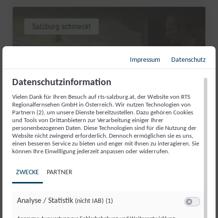
Salzburg schmeckt
Impressum
Datenschutz
Datenschutzinformation
Vielen Dank für Ihren Besuch auf rts-salzburg.at, der Website von RTS
Regionalfernsehen GmbH in Österreich. Wir nutzen Technologien von
Partnern (2), um unsere Dienste bereitzustellen. Dazu gehören Cookies
und Tools von Drittanbietern zur Verarbeitung einiger Ihrer
personenbezogenen Daten. Diese Technologien sind für die Nutzung der
Website nicht zwingend erforderlich. Dennoch ermöglichen sie es uns,
einen besseren Service zu bieten und enger mit Ihnen zu interagieren. Sie
können Ihre Einwilligung jederzeit anpassen oder widerrufen.
INHÖGBAUER: QUALITÄT OHNE
UMWEGE
ZWECKE
PARTNER
Do., 14. Mai. 2026
//
250
Analyse / Statistik
(nicht IAB)
(1)
Switch zum 