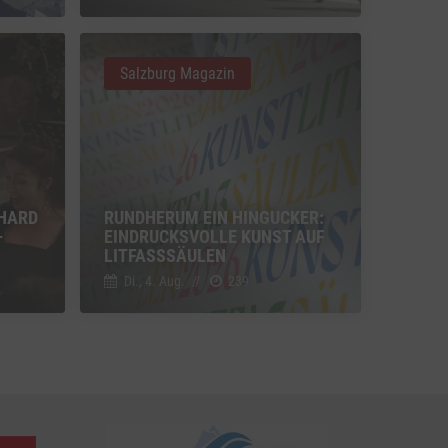
u Vimeo
Switch zum Einwilligen bzw. Ablehnen des Dienstes Vimeo
Salzburg Magazin
u YouTube
Switch zum Einwilligen bzw. Ablehnen des Dienstes YouTube
HARD
RUNDHERUM EIN HINGUCKER:
-
EINDRUCKSVOLLE KUNST AUF
LITFASSSÄULEN
Di., 4. Aug.
//
239