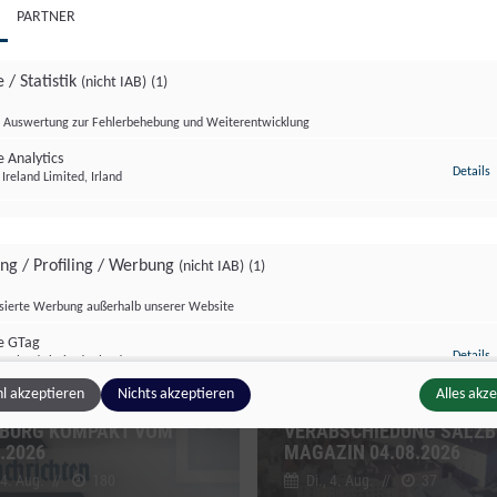
PARTNER
 / Statistik
(nicht IAB)
(1)
Auswertung zur Fehlerbehebung und Weiterentwicklung
 Analytics
z
Details
Ireland Limited, Irland
zburg kompakt
Salzburg Magazin
ing / Profiling / Werbung
(nicht IAB)
(1)
isierte Werbung außerhalb unserer Website
e GTag
z
Details
Ireland Limited, Irland
l akzeptieren
Nichts akzeptieren
Alles akz
BURG KOMPAKT VOM
VERABSCHIEDUNG SALZ
.2026
MAGAZIN 04.08.2026
ge Inhalte
(nicht IAB)
(2)
 4. Aug.
//
180
Di., 4. Aug.
//
37
g zusätzlicher Informationen