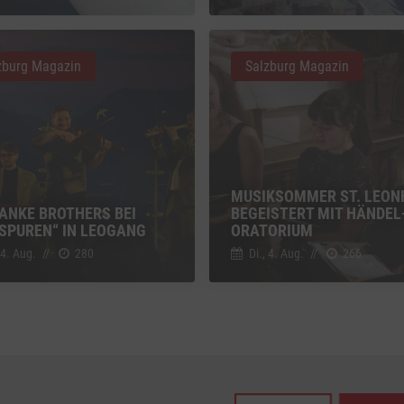
z
Details
Inc., USA
zburg Magazin
Salzburg Magazin
be
z
Details
Ireland Limited, Irland
MUSIKSOMMER ST. LEON
HANKE BROTHERS BEI
BEGEISTERT MIT HÄNDEL
SPUREN“ IN LEOGANG
ORATORIUM
 4. Aug.
//
280
Di., 4. Aug.
//
266