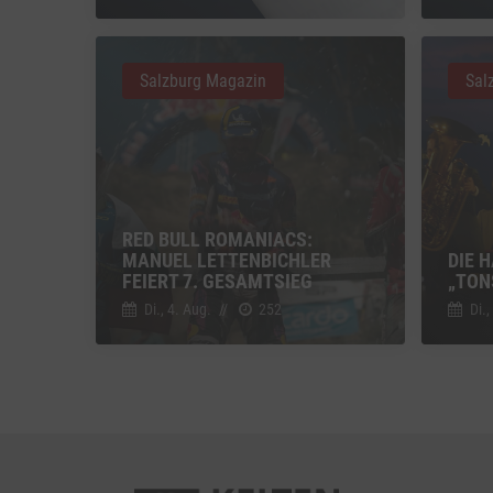
Vimeo
Vimeo 
Salzburg Magazin
Sal
YouTu
Google 
RED BULL ROMANIACS:
MANUEL LETTENBICHLER
DIE 
FEIERT 7. GESAMTSIEG
„TON
Di., 4. Aug.
//
252
Di.,