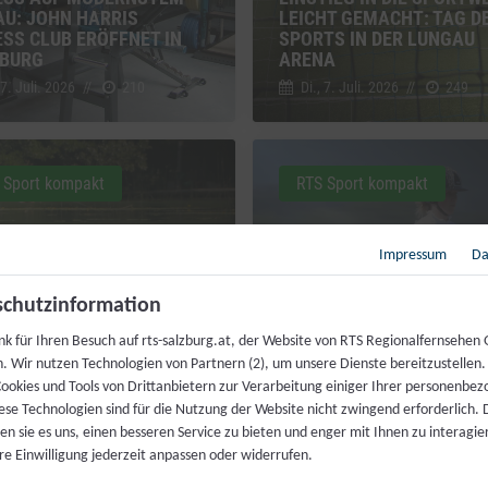
AU: JOHN HARRIS
LEICHT GEMACHT: TAG D
ESS CLUB ERÖFFNET IN
SPORTS IN DER LUNGAU
BURG
ARENA
 7. Juli. 2026
//
210
Di., 7. Juli. 2026
//
249
 Sport kompakt
RTS Sport kompakt
Impressum
Da
HEN MIT
chutzinformation
NTRÄCHTIGUNG: ÖZIV
T SICH FÜR
HOCH ZU ROSS TROTZ HI
nk für Ihren Besuch auf rts-salzburg.at, der Website von RTS Regionalfernsehen
STBESTIMMTES
70-JAHRE-FEIER DER
h. Wir nutzen Technologien von Partnern (2), um unsere Dienste bereitzustellen
TTREIBEN EIN
REITERGRUPPE WALS
ookies und Tools von Drittanbietern zur Verarbeitung einiger Ihrer personenbe
 30. Juni. 2026
//
240
Di., 30. Juni. 2026
//
229
ese Technologien sind für die Nutzung der Website nicht zwingend erforderlich.
n sie es uns, einen besseren Service zu bieten und enger mit Ihnen zu interagier
re Einwilligung jederzeit anpassen oder widerrufen.