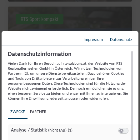
RTS Sport kompakt
Impressum
Datenschutz
Datenschutzinformation
Vielen Dank für Ihren Besuch auf rts-salzburg.at, der Website von RTS
Regionalfernsehen GmbH in Österreich. Wir nutzen Technologien von
Partnern (2), um unsere Dienste bereitzustellen. Dazu gehören Cookies
und Tools von Drittanbietern zur Verarbeitung einiger Ihrer
personenbezogenen Daten. Diese Technologien sind für die Nutzung der
Website nicht zwingend erforderlich. Dennoch ermöglichen sie es uns,
einen besseren Service zu bieten und enger mit Ihnen zu interagieren. Sie
können Ihre Einwilligung jederzeit anpassen oder widerrufen.
AUFATMEN IN ABTENAU: DIE
KARKOGELBAHN IST GERETTET
ZWECKE
PARTNER
Di., 30. Juni. 2026
//
171
Analyse / Statistik
(nicht IAB)
(1)
Switch zum 