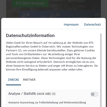
RTS Sport kompakt
Impressum
Datenschutz
Datenschutzinformation
Vielen Dank für Ihren Besuch auf rts-salzburg.at, der Website von RTS
Regionalfernsehen GmbH in Österreich. Wir nutzen Technologien von
Partnern (2), um unsere Dienste bereitzustellen. Dazu gehören Cookies
und Tools von Drittanbietern zur Verarbeitung einiger Ihrer
personenbezogenen Daten. Diese Technologien sind für die Nutzung der
Website nicht zwingend erforderlich. Dennoch ermöglichen sie es uns,
AUFATMEN IN ABTENAU: DIE
einen besseren Service zu bieten und enger mit Ihnen zu interagieren. Sie
können Ihre Einwilligung jederzeit anpassen oder widerrufen.
KARKOGELBAHN IST GERETTET
ZWECKE
PARTNER
Di., 30. Juni. 2026
//
171
Analyse / Statistik
(nicht IAB)
(1)
Switch zum 
Anonyme Auswertung zur Fehlerbehebung und Weiterentwicklung