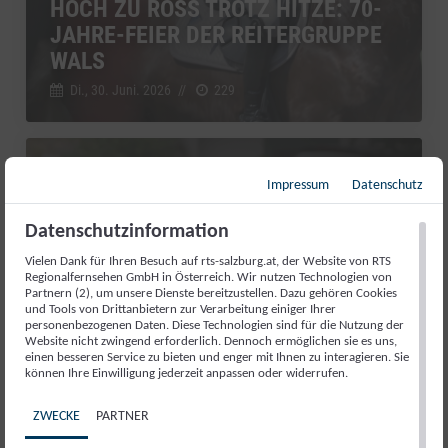
HOCH ZU ROSS TROTZ HITZE: 70-
JAHRE-FEIER DER REITERGRUPPE
WALS
Di., 30. Juni. 2026
//
229
RTS Sport kompakt
Impressum
Datenschutz
Datenschutzinformation
Vielen Dank für Ihren Besuch auf rts-salzburg.at, der Website von RTS
Regionalfernsehen GmbH in Österreich. Wir nutzen Technologien von
Partnern (2), um unsere Dienste bereitzustellen. Dazu gehören Cookies
und Tools von Drittanbietern zur Verarbeitung einiger Ihrer
personenbezogenen Daten. Diese Technologien sind für die Nutzung der
Website nicht zwingend erforderlich. Dennoch ermöglichen sie es uns,
einen besseren Service zu bieten und enger mit Ihnen zu interagieren. Sie
können Ihre Einwilligung jederzeit anpassen oder widerrufen.
ZWECKE
PARTNER
AUFATMEN IN ABTENAU: DIE