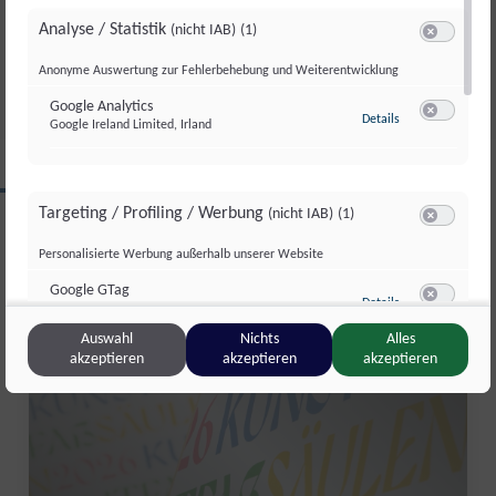
KARKOGELBAHN IST GERETTET
Analyse / Statistik
(nicht IAB)
(1)
Switch zum 
Di., 30. Juni. 2026
//
171
Anonyme Auswertung zur Fehlerbehebung und Weiterentwicklung
Google Analytics
zu Google Analyti
Details
Google Ireland Limited, Irland
Switch zum 
CLIPS AUS DIESER REGION
Targeting / Profiling / Werbung
(nicht IAB)
(1)
Switch zum 
Personalisierte Werbung außerhalb unserer Website
Salzburg Magazin
Google GTag
zu Google GTag
Details
Google Ireland Limited, Irland
Switch zum 
Auswahl
Nichts
Alles
akzeptieren
akzeptieren
akzeptieren
Sonstige Inhalte
(nicht IAB)
(2)
Switch zum 
Einbindung zusätzlicher Informationen
Vimeo
zu Vimeo
Details
Vimeo Inc., USA