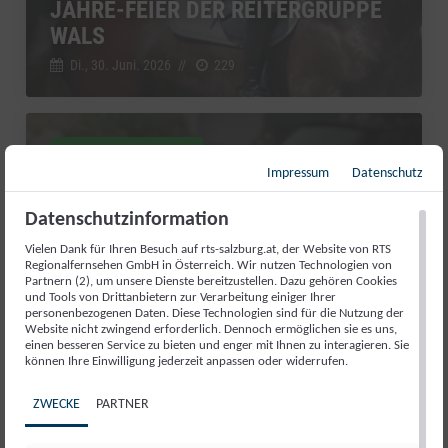
JAHRE-FEIER DER REITERGRUPPE
WALS
Di., 30. Juni. 2026
//
229
RTS Sport kompakt
Impressum
Datenschutz
Datenschutzinformation
Vielen Dank für Ihren Besuch auf rts-salzburg.at, der Website von RTS
Regionalfernsehen GmbH in Österreich. Wir nutzen Technologien von
Partnern (2), um unsere Dienste bereitzustellen. Dazu gehören Cookies
und Tools von Drittanbietern zur Verarbeitung einiger Ihrer
personenbezogenen Daten. Diese Technologien sind für die Nutzung der
Website nicht zwingend erforderlich. Dennoch ermöglichen sie es uns,
einen besseren Service zu bieten und enger mit Ihnen zu interagieren. Sie
können Ihre Einwilligung jederzeit anpassen oder widerrufen.
ZWECKE
PARTNER
AUFATMEN IN ABTENAU: DIE
KARKOGELBAHN IST GERETTET