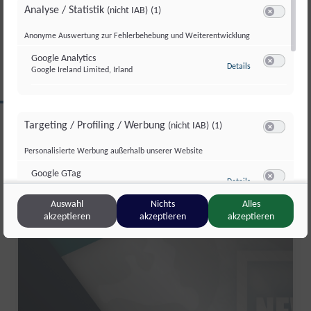
Analyse / Statistik
(nicht IAB)
(1)
Di., 30. Juni. 2026
//
171
Switch zum 
Anonyme Auswertung zur Fehlerbehebung und Weiterentwicklung
Google Analytics
zu Google Analyti
Details
Google Ireland Limited, Irland
Switch zum 
CLIPS AUS DIESER REGION
Targeting / Profiling / Werbung
(nicht IAB)
(1)
Switch zum 
Personalisierte Werbung außerhalb unserer Website
Salzburg kompakt
Google GTag
zu Google GTag
Details
Google Ireland Limited, Irland
Switch zum 
Auswahl
Nichts
Alles
akzeptieren
akzeptieren
akzeptieren
Sonstige Inhalte
(nicht IAB)
(2)
Switch zum 
Einbindung zusätzlicher Informationen
Vimeo
zu Vimeo
Details
Vimeo Inc., USA
Switch zum 