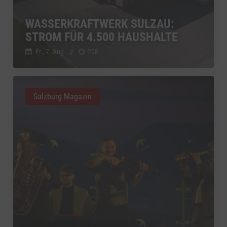
YouTube
zu YouTube
Details
WASSERKRAFTWERK SULZAU:
Google Ireland Limited, Irland
Switch zum 
STROM FÜR 4.500 HAUSHALTE
Fr., 7. Aug.
//
208
Salzburg Magazin