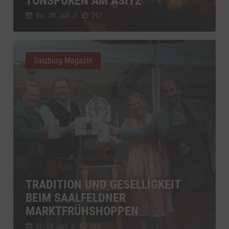
TONSPUREN AM ASITZ
Do., 30. Juli
//
297
Salzburg Magazin
TRADITION UND GESELLIGKEIT
BEIM SAALFELDNER
MARKTFRÜHSHOPPEN
Di., 28. Juli
//
202