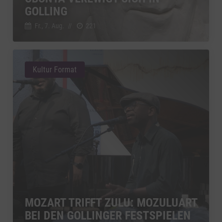
zu YouTube
Details
GOLLING
Google Ireland Limited, Irland
Switch zum 
Fr., 7. Aug.
//
221
Kultur Format
MOZART TRIFFT ZULU: MOZULUART
BEI DEN GOLLINGER FESTSPIELEN