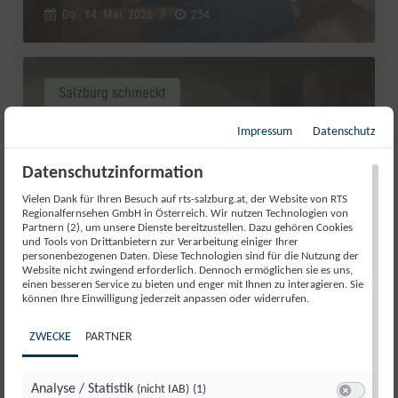
Do., 14. Mai. 2026
//
254
Salzburg schmeckt
Impressum
Datenschutz
Datenschutzinformation
Vielen Dank für Ihren Besuch auf rts-salzburg.at, der Website von RTS
Regionalfernsehen GmbH in Österreich. Wir nutzen Technologien von
Partnern (2), um unsere Dienste bereitzustellen. Dazu gehören Cookies
und Tools von Drittanbietern zur Verarbeitung einiger Ihrer
personenbezogenen Daten. Diese Technologien sind für die Nutzung der
Website nicht zwingend erforderlich. Dennoch ermöglichen sie es uns,
einen besseren Service zu bieten und enger mit Ihnen zu interagieren. Sie
können Ihre Einwilligung jederzeit anpassen oder widerrufen.
INHÖGBAUER: QUALITÄT OHNE
ZWECKE
PARTNER
UMWEGE
Do., 14. Mai. 2026
//
250
Analyse / Statistik
(nicht IAB)
(1)