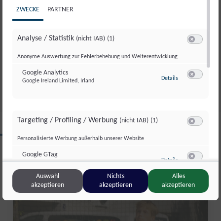
ZWECKE
PARTNER
VON GROSSEN BÜHNEN UND E
Analyse / Statistik
(nicht IAB)
(1)
IGENEM STUDIO: SEPP G
Switch zum 
Anonyme Auswertung zur Fehlerbehebung und Weiterentwicklung
APPMAIER IM TALK
Google Analytics
Do., 11. Juni. 2026
//
362
zu Google Analyti
Details
Google Ireland Limited, Irland
Switch zum 
Targeting / Profiling / Werbung
(nicht IAB)
(1)
Switch zum 
CLIPS AUS DIESER REGION
Personalisierte Werbung außerhalb unserer Website
Google GTag
zu Google GTag
Details
Google Ireland Limited, Irland
Switch zum 
Salzburg Magazin
Auswahl
Nichts
Alles
akzeptieren
akzeptieren
akzeptieren
Sonstige Inhalte
(nicht IAB)
(2)
Switch zum 
Einbindung zusätzlicher Informationen