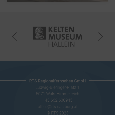
RTS Regionalfernsehen GmbH
Ludwig-Bieringer-Platz 1
5071 Wals-Himmelreich
+43 662 630945
office@rts-salzburg.at
© RTS 2023