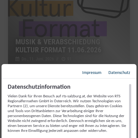
MUSIK & VERABSCHIEDUNG
KULTUR FORMAT 11.06.2026
Do., 11. Juni. 2026
//
91
Impressum
Datenschutz
Kultur Format
Datenschutzinformation
Vielen Dank für Ihren Besuch auf rts-salzburg.at, der Website von RTS
Regionalfernsehen GmbH in Österreich. Wir nutzen Technologien von
Partnern (2), um unsere Dienste bereitzustellen. Dazu gehören Cookies
und Tools von Drittanbietern zur Verarbeitung einiger Ihrer
personenbezogenen Daten. Diese Technologien sind für die Nutzung der
Website nicht zwingend erforderlich. Dennoch ermöglichen sie es uns,
einen besseren Service zu bieten und enger mit Ihnen zu interagieren. Sie
können Ihre Einwilligung jederzeit anpassen oder widerrufen.