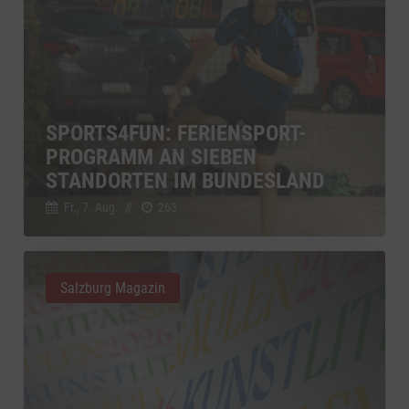
Vimeo
zu Vimeo
Details
Vimeo Inc., USA
Switch zum 
YouTube
zu YouTube
Details
Google Ireland Limited, Irland
Switch zum 
SPORTS4FUN: FERIENSPORT-
PROGRAMM AN SIEBEN
STANDORTEN IM BUNDESLAND
Fr., 7. Aug.
//
263
Salzburg Magazin