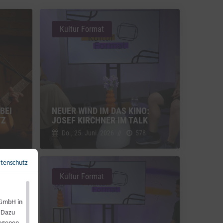
Kultur Format
BEI
NEUER WIND IM DAS KINO:
TZ
JOSEF KIRCHNER IM TALK
Do., 25. Juni. 2026
//
578
tenschutz
Zurück zur Übersicht
←
Kultur Format
 GmbH in
. Dazu