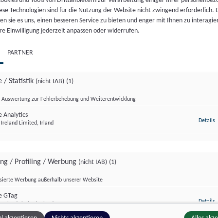
ookies und Tools von Drittanbietern zur Verarbeitung einiger Ihrer personenbe
ese Technologien sind für die Nutzung der Website nicht zwingend erforderlich.
n sie es uns, einen besseren Service zu bieten und enger mit Ihnen zu interagier
GVOLLE BILDER: DIE
re Einwilligung jederzeit anpassen oder widerrufen.
ERFESTSPIELE DER
MUSIK & VERABSCHIEDU
HARMONIE SALZBURG
KULTUR FORMAT 11.06.2
PARTNER
, 25. Juni. 2026
//
220
Do., 11. Juni. 2026
//
91
 / Statistik
(nicht IAB)
(1)
Auswertung zur Fehlerbehebung und Weiterentwicklung
 Analytics
z
Details
Ireland Limited, Irland
ing / Profiling / Werbung
(nicht IAB)
(1)
isierte Werbung außerhalb unserer Website
e GTag
zburg Magazin
Salzburg Magazin
z
Details
Ireland Limited, Irland