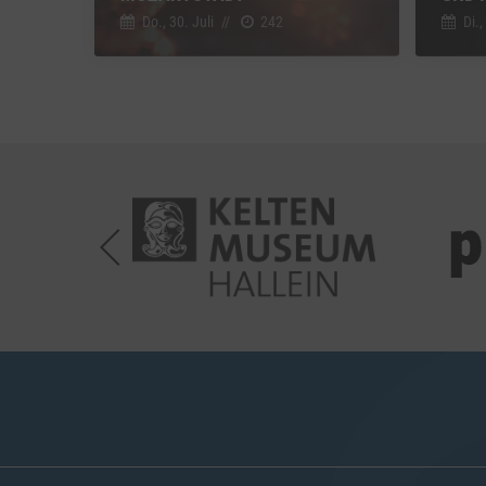
Do., 30. Juli
//
242
Di.,