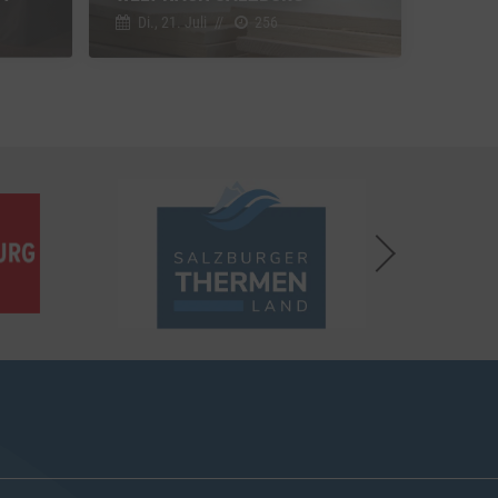
Di., 21. Juli
//
256