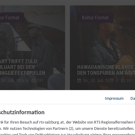
tur Format
Kultur Format
RT TRIFFT ZULU:
LUART BEI DEN
HAWAIIANISCHE KLÄNGE 
INGER FESTSPIELEN
DEN TONSPUREN AM ASI
 30. Juli. 2026
//
231
Do., 30. Juli. 2026
//
297
Impressum
Da
tur Format
Kultur Format
chutzinformation
nk für Ihren Besuch auf rts-salzburg.at, der Website von RTS Regionalfernsehen
h. Wir nutzen Technologien von Partnern (2), um unsere Dienste bereitzustellen