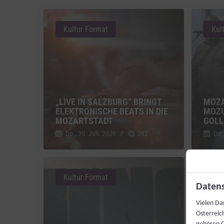
Kultur Format
Kul
„LIVE IN SALZBURG“ BRINGT
MOZA
ELEKTRONISCHE BEATS IN DIE
MOZU
MOZARTSTADT
GOLL
Do., 30. Juli. 2026
//
242
Do.,
Kultur Format
Kul
Datens
Vielen Da
Österreic