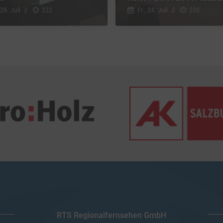
 28. Juli
//
222
Fr., 24. Juli
//
230
RTS Regionalfernsehen GmbH