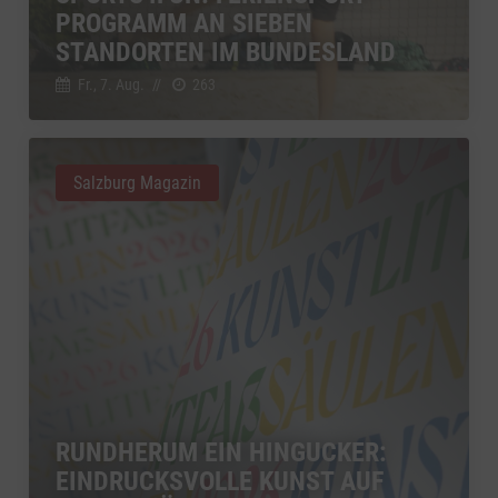
YouTube
PROGRAMM AN SIEBEN
zu YouTube
Details
Google Ireland Limited, Irland
Switch zum 
STANDORTEN IM BUNDESLAND
Fr., 7. Aug.
//
263
Salzburg Magazin
RUNDHERUM EIN HINGUCKER:
EINDRUCKSVOLLE KUNST AUF