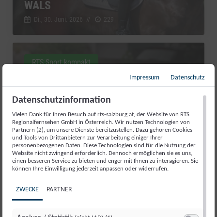
WALS
Di., 30. Juni. 2026
//
229
RTS Sport kompakt
Impressum
Datenschutz
Datenschutzinformation
Vielen Dank für Ihren Besuch auf rts-salzburg.at, der Website von RTS
Regionalfernsehen GmbH in Österreich. Wir nutzen Technologien von
Partnern (2), um unsere Dienste bereitzustellen. Dazu gehören Cookies
und Tools von Drittanbietern zur Verarbeitung einiger Ihrer
personenbezogenen Daten. Diese Technologien sind für die Nutzung der
Website nicht zwingend erforderlich. Dennoch ermöglichen sie es uns,
einen besseren Service zu bieten und enger mit Ihnen zu interagieren. Sie
können Ihre Einwilligung jederzeit anpassen oder widerrufen.
AUFATMEN IN ABTENAU: DIE
ZWECKE
PARTNER
KARKOGELBAHN IST GERETTET