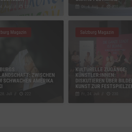
g zusätzlicher Informationen
 4. Aug.
//
239
Di., 4. Aug.
//
230
z
Details
Inc., USA
be
zburg Magazin
Salzburg Magazin
z
Details
Ireland Limited, Irland
BURGS
KULTURELLE ZUGÄNGE:
LANDSCHAFT: ZWISCHEN
KÜNSTLER:INNEN
M SCHWACHEN AMERIKA
DISKUTIEREN ÜBER BILD
KI
KUNST ZUR FESTSPIELZE
 28. Juli
//
222
Fr., 24. Juli
//
230