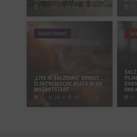
Einbindun
Fr., 7. Aug.
//
263
Di.,
Vimeo
Vimeo 
YouTu
Kultur Format
Sal
Google 
SALZ
„LIVE IN SALZBURG“ BRINGT
FILM
ELEKTRONISCHE BEATS IN DIE
EINE
MOZARTSTADT
UND 
Do., 30. Juli
//
242
Di.,