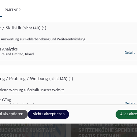
PARTNER
 / Statistik
(nicht IAB)
(1)
Auswertung zur Fehlerbehebung und Weiterentwicklung
 Analytics
z
Details
Ireland Limited, Irland
ing / Profiling / Werbung
(nicht IAB)
(1)
zburg Magazin
Salzburg Magazin
isierte Werbung außerhalb unserer Website
e GTag
z
Details
Ireland Limited, Irland
l akzeptieren
Nichts akzeptieren
Alles akz
HERUM EIN HINGUCKER:
FESTMAHL FÜR JEDERMA
RUCKSVOLLE KUNST AUF
SPITZENKÖCHE SPENDIE
ge Inhalte
(nicht IAB)
(2)
ASSSÄULEN
GRATIS FESTMAHL