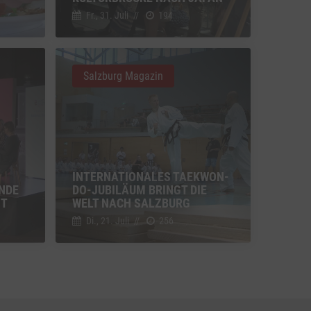
Fr., 31. Juli
//
194
u Vimeo
Switch zum Einwilligen bzw. Ablehnen des Dienstes Vimeo
Salzburg Magazin
u YouTube
Switch zum Einwilligen bzw. Ablehnen des Dienstes YouTube
INTERNATIONALES TAEKWON-
ENDE
DO-JUBILÄUM BRINGT DIE
IT
WELT NACH SALZBURG
Di., 21. Juli
//
256