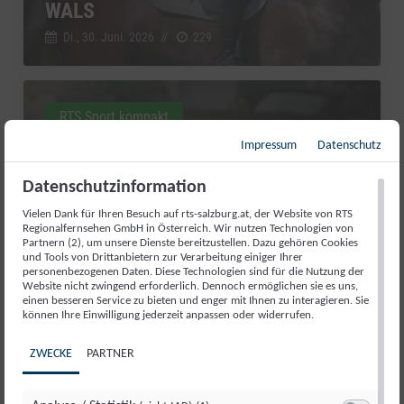
WALS
Di., 30. Juni. 2026
//
229
RTS Sport kompakt
Impressum
Datenschutz
Datenschutzinformation
Vielen Dank für Ihren Besuch auf rts-salzburg.at, der Website von RTS
Regionalfernsehen GmbH in Österreich. Wir nutzen Technologien von
Partnern (2), um unsere Dienste bereitzustellen. Dazu gehören Cookies
und Tools von Drittanbietern zur Verarbeitung einiger Ihrer
personenbezogenen Daten. Diese Technologien sind für die Nutzung der
Website nicht zwingend erforderlich. Dennoch ermöglichen sie es uns,
einen besseren Service zu bieten und enger mit Ihnen zu interagieren. Sie
können Ihre Einwilligung jederzeit anpassen oder widerrufen.
AUFATMEN IN ABTENAU: DIE
ZWECKE
PARTNER
KARKOGELBAHN IST GERETTET