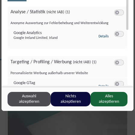
AUFATMEN IN ABTENAU: DIE
Analyse / Statistik
(nicht IAB)
(1)
KARKOGELBAHN IST GERETTET
Switch zum 
Anonyme Auswertung zur Fehlerbehebung und Weiterentwicklung
Di., 30. Juni. 2026
//
171
Google Analytics
zu Google Analyti
Details
Google Ireland Limited, Irland
Switch zum 
CLIPS AUS DIESER REGION
Targeting / Profiling / Werbung
(nicht IAB)
(1)
Switch zum 
Personalisierte Werbung außerhalb unserer Website
Salzburg kompakt
Google GTag
zu Google GTag
Details
Google Ireland Limited, Irland
Switch zum 
Auswahl
Nichts
Alles
akzeptieren
akzeptieren
akzeptieren
Sonstige Inhalte
(nicht IAB)
(2)
Switch zum 
Einbindung zusätzlicher Informationen
Vimeo