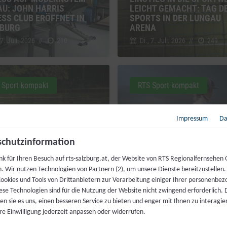
AU: JOHN HARRIS
LEICHT GEMACHT: TAG D
ESS CLUB ERÖFFNET IN
SPORTS IN DER LUNGAU
BURG
ARENA
 7. Juli. 2026
//
210
Di., 7. Juli. 2026
//
249
 Sport kompakt
RTS Sport kompakt
Impressum
Da
HEN MIT
chutzinformation
NTRÄCHTIGUNG: ÖZIV
T SICH FÜR
HOCH ZU ROSS TROTZ HI
nk für Ihren Besuch auf rts-salzburg.at, der Website von RTS Regionalfernsehen
STBESTIMMTES
70-JAHRE-FEIER DER
h. Wir nutzen Technologien von Partnern (2), um unsere Dienste bereitzustellen
TTREIBEN EIN
REITERGRUPPE WALS
ookies und Tools von Drittanbietern zur Verarbeitung einiger Ihrer personenbe
 30. Juni. 2026
//
240
Di., 30. Juni. 2026
//
229
ese Technologien sind für die Nutzung der Website nicht zwingend erforderlich.
n sie es uns, einen besseren Service zu bieten und enger mit Ihnen zu interagier
re Einwilligung jederzeit anpassen oder widerrufen.