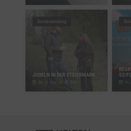
Vimeo
Vimeo 
Sondersendung
Son
YouTu
Google 
BEGR
JODELN IN DER STEIERMARK
2/FO
Do., 6. Aug.
//
524
Do.