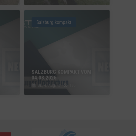
u Vimeo
Switch zum Einwilligen bzw. Ablehnen des Dienstes Vimeo
Salzburg kompakt
u YouTube
Switch zum Einwilligen bzw. Ablehnen des Dienstes YouTube
SALZBURG KOMPAKT VOM
04.08.2026
Di., 4. Aug.
//
180