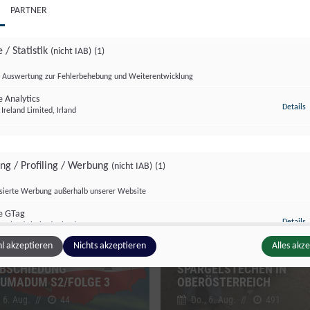
PARTNER
 / Statistik
(nicht IAB)
(1)
Auswertung zur Fehlerbehebung und Weiterentwicklung
 Analytics
z
Details
Ireland Limited, Irland
dersendung
Sondersendung
ing / Profiling / Werbung
(nicht IAB)
(1)
isierte Werbung außerhalb unserer Website
e GTag
z
Details
Ireland Limited, Irland
l akzeptieren
Nichts akzeptieren
Alles akz
BSCHIEDUNG
SPARGELSTECHEN IN
UMADUM S2/FOLGE 3
OBERÖSTERREICH
ge Inhalte
(nicht IAB)
(2)
, 6. Aug.
//
44
Do., 6. Aug.
//
491
g zusätzlicher Informationen