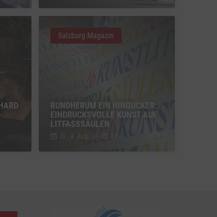
u Vimeo
Switch zum Einwilligen bzw. Ablehnen des Dienstes Vimeo
Salzburg Magazin
u YouTube
Switch zum Einwilligen bzw. Ablehnen des Dienstes YouTube
HARD
RUNDHERUM EIN HINGUCKER:
-
EINDRUCKSVOLLE KUNST AUF
LITFASSSÄULEN
Di., 4. Aug.
//
239