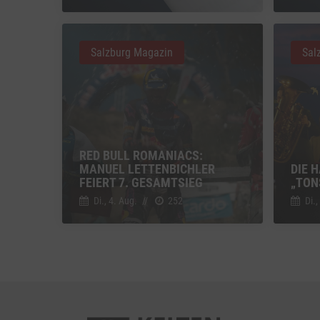
Vimeo
Vimeo 
Salzburg Magazin
Sal
YouTu
Google 
RED BULL ROMANIACS:
MANUEL LETTENBICHLER
DIE 
FEIERT 7. GESAMTSIEG
„TON
Di., 4. Aug.
//
252
Di.,