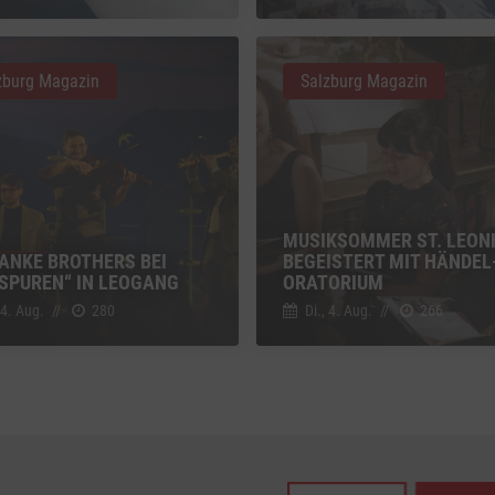
z
Details
Inc., USA
zburg Magazin
Salzburg Magazin
be
z
Details
Ireland Limited, Irland
MUSIKSOMMER ST. LEON
HANKE BROTHERS BEI
BEGEISTERT MIT HÄNDEL
SPUREN“ IN LEOGANG
ORATORIUM
 4. Aug.
//
280
Di., 4. Aug.
//
266