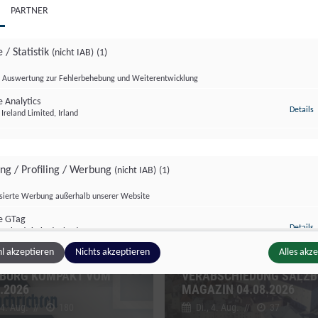
PARTNER
 / Statistik
(nicht IAB)
(1)
Auswertung zur Fehlerbehebung und Weiterentwicklung
 Analytics
z
Details
Ireland Limited, Irland
zburg kompakt
Salzburg Magazin
ing / Profiling / Werbung
(nicht IAB)
(1)
isierte Werbung außerhalb unserer Website
e GTag
z
Details
Ireland Limited, Irland
l akzeptieren
Nichts akzeptieren
Alles akz
BURG KOMPAKT VOM
VERABSCHIEDUNG SALZ
.2026
MAGAZIN 04.08.2026
ge Inhalte
(nicht IAB)
(2)
 4. Aug.
//
180
Di., 4. Aug.
//
37
g zusätzlicher Informationen