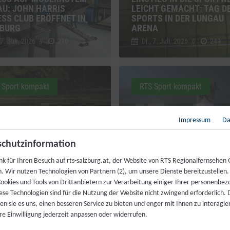
AU: JOHN HARRIS
LEICHT GEMACHT: TAG D
ESS CLUB ERÖFFNET IN
SPORTS IN DER LUNGAU
BURG
ARENA
 7. Juli. 2026
//
210
Di., 7. Juli. 2026
//
249
 Sport kompakt
RTS Sport kompakt
Impressum
Da
HEN MIT
chutzinformation
NTRÄCHTIGUNG: ÖZIV
T SICH FÜR
HOCH ZU ROSS TROTZ HI
nk für Ihren Besuch auf rts-salzburg.at, der Website von RTS Regionalfernsehen
STBESTIMMTES
70-JAHRE-FEIER DER
h. Wir nutzen Technologien von Partnern (2), um unsere Dienste bereitzustellen
TTREIBEN EIN
REITERGRUPPE WALS
ookies und Tools von Drittanbietern zur Verarbeitung einiger Ihrer personenbe
 30. Juni. 2026
//
240
Di., 30. Juni. 2026
//
229
ese Technologien sind für die Nutzung der Website nicht zwingend erforderlich.
n sie es uns, einen besseren Service zu bieten und enger mit Ihnen zu interagier
re Einwilligung jederzeit anpassen oder widerrufen.