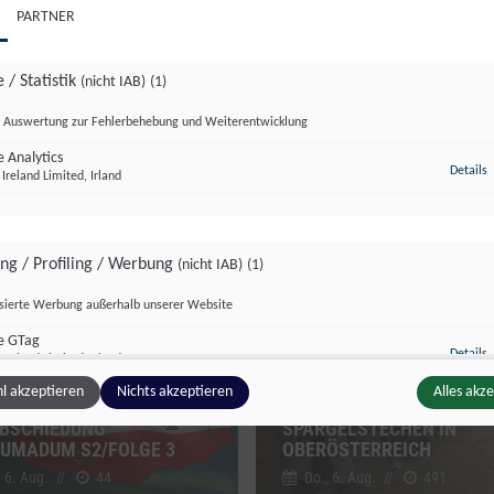
PARTNER
 / Statistik
(nicht IAB)
(1)
Auswertung zur Fehlerbehebung und Weiterentwicklung
 Analytics
z
Details
Ireland Limited, Irland
dersendung
Sondersendung
ing / Profiling / Werbung
(nicht IAB)
(1)
isierte Werbung außerhalb unserer Website
e GTag
z
Details
Ireland Limited, Irland
l akzeptieren
Nichts akzeptieren
Alles akz
BSCHIEDUNG
SPARGELSTECHEN IN
UMADUM S2/FOLGE 3
OBERÖSTERREICH
ge Inhalte
(nicht IAB)
(2)
, 6. Aug.
//
44
Do., 6. Aug.
//
491
g zusätzlicher Informationen