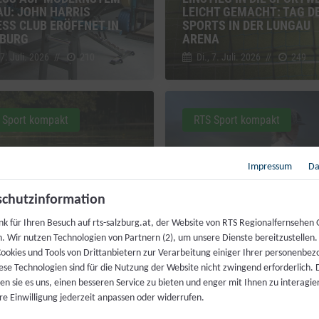
AU: JOHN HARRIS
LEICHT GEMACHT: TAG D
ESS CLUB ERÖFFNET IN
SPORTS IN DER LUNGAU
BURG
ARENA
 7. Juli. 2026
//
210
Di., 7. Juli. 2026
//
249
 Sport kompakt
RTS Sport kompakt
Impressum
Da
HEN MIT
chutzinformation
NTRÄCHTIGUNG: ÖZIV
T SICH FÜR
HOCH ZU ROSS TROTZ HI
nk für Ihren Besuch auf rts-salzburg.at, der Website von RTS Regionalfernsehen
STBESTIMMTES
70-JAHRE-FEIER DER
h. Wir nutzen Technologien von Partnern (2), um unsere Dienste bereitzustellen
TTREIBEN EIN
REITERGRUPPE WALS
ookies und Tools von Drittanbietern zur Verarbeitung einiger Ihrer personenbe
 30. Juni. 2026
//
240
Di., 30. Juni. 2026
//
229
ese Technologien sind für die Nutzung der Website nicht zwingend erforderlich.
n sie es uns, einen besseren Service zu bieten und enger mit Ihnen zu interagier
re Einwilligung jederzeit anpassen oder widerrufen.