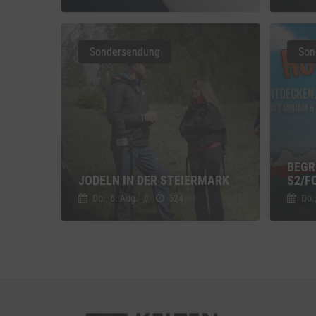
Vimeo
Vimeo 
Sondersendung
Son
YouTu
Google 
BEGR
JODELN IN DER STEIERMARK
2/FO
Do., 6. Aug.
//
524
Do.