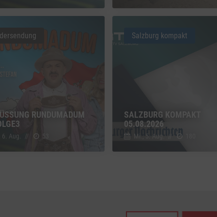
z
Details
Inc., USA
dersendung
Salzburg kompakt
be
z
Details
Ireland Limited, Irland
ÜSSUNG RUNDUMADUM S
SALZBURG KOMPAKT
LGE3
05.08.2026
, 6. Aug.
//
53
Mi., 5. Aug.
//
180