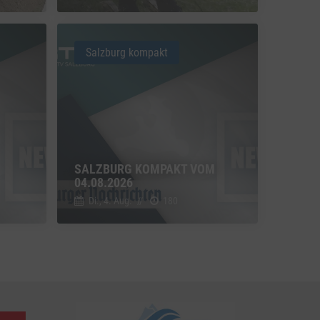
u Vimeo
Switch zum Einwilligen bzw. Ablehnen des Dienstes Vimeo
Salzburg kompakt
u YouTube
Switch zum Einwilligen bzw. Ablehnen des Dienstes YouTube
SALZBURG KOMPAKT VOM
04.08.2026
Di., 4. Aug.
//
180