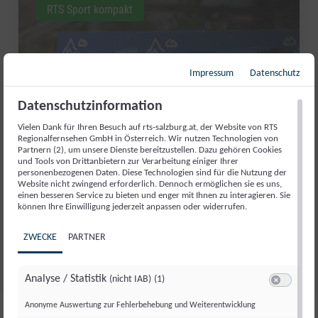
RTS Sport kompakt
Impressum
Datenschutz
Datenschutzinformation
Vielen Dank für Ihren Besuch auf rts-salzburg.at, der Website von RTS
Regionalfernsehen GmbH in Österreich. Wir nutzen Technologien von
Partnern (2), um unsere Dienste bereitzustellen. Dazu gehören Cookies
und Tools von Drittanbietern zur Verarbeitung einiger Ihrer
personenbezogenen Daten. Diese Technologien sind für die Nutzung der
Website nicht zwingend erforderlich. Dennoch ermöglichen sie es uns,
AUFATMEN IN ABTENAU: DIE
einen besseren Service zu bieten und enger mit Ihnen zu interagieren. Sie
können Ihre Einwilligung jederzeit anpassen oder widerrufen.
KARKOGELBAHN IST GERETTET
ZWECKE
PARTNER
Di., 30. Juni. 2026
//
171
Analyse / Statistik
(nicht IAB)
(1)
Switch zum 
Anonyme Auswertung zur Fehlerbehebung und Weiterentwicklung