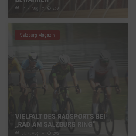
Google Ireland Limited, Irland
Switch zum 
Fr., 7. Aug.
//
259
Salzburg Magazin
VIELFALT DES RADSPORTS BEI
„RAD AM SALZBURG RING“
Di., 4. Aug.
//
282