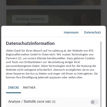
Salzburg schmeckt
Impressum
Datenschutz
Datenschutzinformation
Vielen Dank für Ihren Besuch auf rts-salzburg.at, der Website von RTS
Regionalfernsehen GmbH in Österreich. Wir nutzen Technologien von
Partnern (2), um unsere Dienste bereitzustellen. Dazu gehören Cookies
und Tools von Drittanbietern zur Verarbeitung einiger Ihrer
personenbezogenen Daten. Diese Technologien sind für die Nutzung der
Website nicht zwingend erforderlich. Dennoch ermöglichen sie es uns,
einen besseren Service zu bieten und enger mit Ihnen zu interagieren. Sie
können Ihre Einwilligung jederzeit anpassen oder widerrufen.
INHÖGBAUER: QUALITÄT OHNE
ZWECKE
PARTNER
UMWEGE
Do., 14. Mai. 2026
//
250
Analyse / Statistik
(nicht IAB)
(1)
Switch zum 