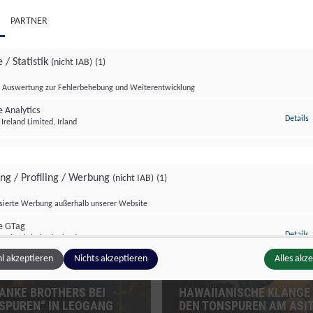
PARTNER
 / Statistik
(nicht IAB)
(1)
Auswertung zur Fehlerbehebung und Weiterentwicklung
 Analytics
z
Details
Ireland Limited, Irland
zburg Magazin
Kultur Format
ing / Profiling / Werbung
(nicht IAB)
(1)
isierte Werbung außerhalb unserer Website
e GTag
z
Details
Ireland Limited, Irland
l akzeptieren
Nichts akzeptieren
Alles akz
HANKE BROTHERS BEI
HAWAIIANISCHE KLÄNGE 
ge Inhalte
(nicht IAB)
(2)
SPUREN“ IN LEOGANG
DEN TONSPUREN AM ASI