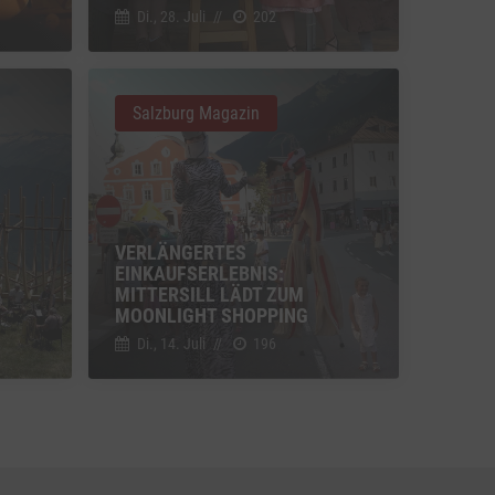
Di., 28. Juli
//
202
u Vimeo
Switch zum Einwilligen bzw. Ablehnen des Dienstes Vimeo
Salzburg Magazin
u YouTube
Switch zum Einwilligen bzw. Ablehnen des Dienstes YouTube
VERLÄNGERTES
EINKAUFSERLEBNIS:
M
MITTERSILL LÄDT ZUM
MOONLIGHT SHOPPING
Di., 14. Juli
//
196