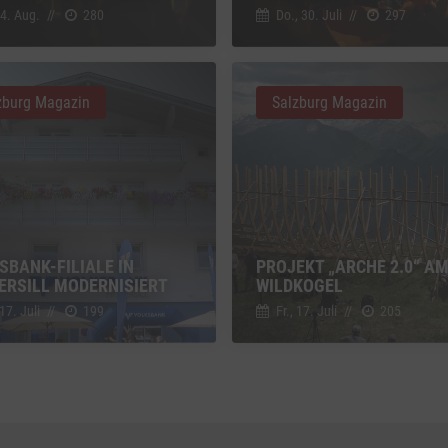
g zusätzlicher Informationen
 4. Aug.
//
280
Do., 30. Juli
//
297
z
Details
Inc., USA
be
zburg Magazin
Salzburg Magazin
z
Details
Ireland Limited, Irland
SBANK-FILIALE IN
PROJEKT „ARCHE 2.0“ A
ERSILL MODERNISIERT
WILDKOGEL
 17. Juli
//
199
Fr., 17. Juli
//
205