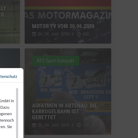
ELT
ES
MOTOR TV VOM 30.06.2026
Di., 30. Juni. 2026
//
420
RTS Sport kompakt
tenschutz
Zurück zur Übersicht
←
 GmbH in
TZE:
AUFATMEN IN ABTENAU: DIE
. Dazu
KARKOGELBAHN IST
zogenen
GERETTET
 Dennoch
Di., 30. Juni. 2026
//
171
en. Sie