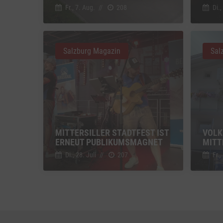
Einbindun
Fr., 7. Aug.
//
208
Di.,
Vimeo
Vimeo 
YouTu
Salzburg Magazin
Sal
Google 
MITTERSILLER STADTFEST IST
VOLK
ERNEUT PUBLIKUMSMAGNET
MITT
Di., 28. Juli
//
207
Fr.,