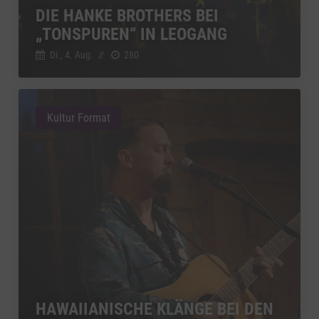
YouTube
DIE HANKE BROTHERS BEI
zu YouTube
Details
Google Ireland Limited, Irland
Switch zum 
„TONSPUREN“ IN LEOGANG
Di., 4. Aug.
//
280
Kultur Format
HAWAIIANISCHE KLÄNGE BEI DEN