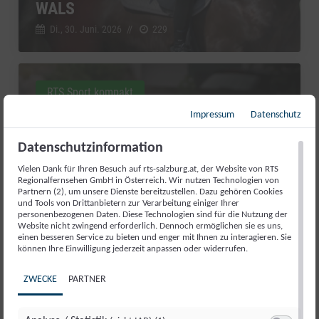
WALS
Di., 30. Juni. 2026
//
229
RTS Sport kompakt
Impressum
Datenschutz
Datenschutzinformation
Vielen Dank für Ihren Besuch auf rts-salzburg.at, der Website von RTS
Regionalfernsehen GmbH in Österreich. Wir nutzen Technologien von
Partnern (2), um unsere Dienste bereitzustellen. Dazu gehören Cookies
und Tools von Drittanbietern zur Verarbeitung einiger Ihrer
personenbezogenen Daten. Diese Technologien sind für die Nutzung der
Website nicht zwingend erforderlich. Dennoch ermöglichen sie es uns,
einen besseren Service zu bieten und enger mit Ihnen zu interagieren. Sie
können Ihre Einwilligung jederzeit anpassen oder widerrufen.
AUFATMEN IN ABTENAU: DIE
ZWECKE
PARTNER
KARKOGELBAHN IST GERETTET