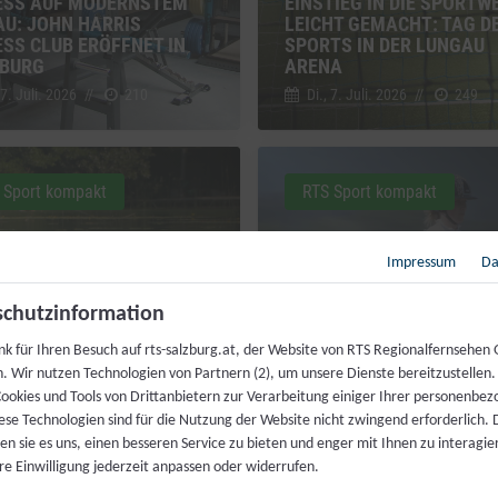
ESS AUF MODERNSTEM
EINSTIEG IN DIE SPORTW
AU: JOHN HARRIS
LEICHT GEMACHT: TAG D
ESS CLUB ERÖFFNET IN
SPORTS IN DER LUNGAU
BURG
ARENA
 7. Juli. 2026
//
210
Di., 7. Juli. 2026
//
249
 Sport kompakt
RTS Sport kompakt
Impressum
Da
HEN MIT
chutzinformation
NTRÄCHTIGUNG: ÖZIV
T SICH FÜR
HOCH ZU ROSS TROTZ HI
nk für Ihren Besuch auf rts-salzburg.at, der Website von RTS Regionalfernsehen
STBESTIMMTES
70-JAHRE-FEIER DER
h. Wir nutzen Technologien von Partnern (2), um unsere Dienste bereitzustellen
TTREIBEN EIN
REITERGRUPPE WALS
ookies und Tools von Drittanbietern zur Verarbeitung einiger Ihrer personenbe
ese Technologien sind für die Nutzung der Website nicht zwingend erforderlich.
 30. Juni. 2026
//
240
Di., 30. Juni. 2026
//
229
n sie es uns, einen besseren Service zu bieten und enger mit Ihnen zu interagier
re Einwilligung jederzeit anpassen oder widerrufen.