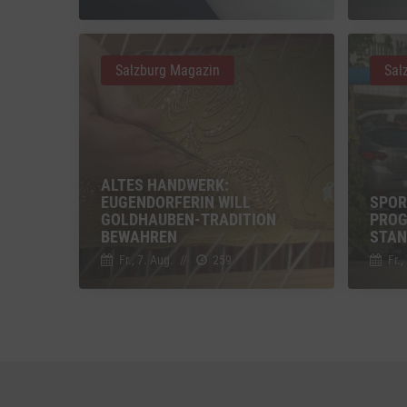
Vimeo
Vimeo 
Salzburg Magazin
Sal
YouTu
Google 
ALTES HANDWERK:
EUGENDORFERIN WILL
SPOR
GOLDHAUBEN-TRADITION
PROG
BEWAHREN
STAN
Fr., 7. Aug.
//
259
Fr.,