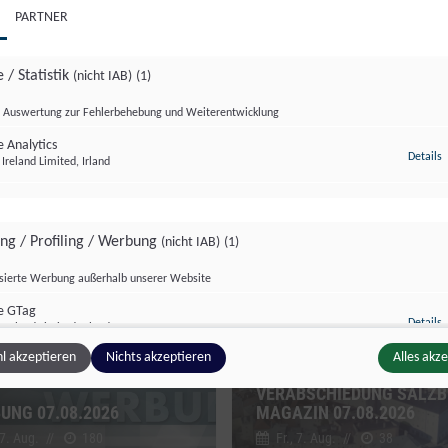
PARTNER
 / Statistik
(nicht IAB)
(1)
Auswertung zur Fehlerbehebung und Weiterentwicklung
 Analytics
z
Details
Ireland Limited, Irland
zburg Magazin
Salzburg Magazin
ing / Profiling / Werbung
(nicht IAB)
(1)
isierte Werbung außerhalb unserer Website
e GTag
z
Details
Ireland Limited, Irland
l akzeptieren
Nichts akzeptieren
Alles akz
VERABSCHIEDUNG SALZ
ge Inhalte
(nicht IAB)
(2)
UNG 07.08.2026
MAGAZIN 07.08.2026
 7. Aug.
//
180
Fr., 7. Aug.
//
38
g zusätzlicher Informationen