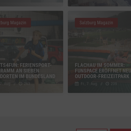
z
Details
Inc., USA
zburg Magazin
Salzburg Magazin
be
z
Details
Ireland Limited, Irland
TS4FUN: FERIENSPORT-
FLACHAU IM SOMMER:
RAMM AN SIEBEN
FUNSPACE ERÖFFNET NE
DORTEN IM BUNDESLAND
OUTDOOR-FREIZEITPARK
 7. Aug.
//
263
Fr., 7. Aug.
//
239