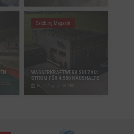
u Vimeo
Switch zum Einwilligen bzw. Ablehnen des Dienstes Vimeo
Salzburg Magazin
u YouTube
Switch zum Einwilligen bzw. Ablehnen des Dienstes YouTube
UEN
WASSERKRAFTWERK SULZAU:
STROM FÜR 4.500 HAUSHALTE
Fr., 7. Aug.
//
208