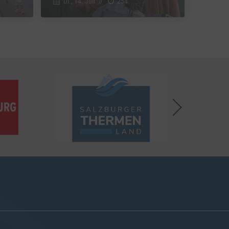
Di., 14. Juli
//
254