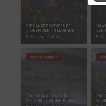
Sonsti
Einbindun
DIE HANKE BROTHERS BEI
HAWA
Vimeo
„TONSPUREN“ IN LEOGANG
DEN 
Vimeo 
Di., 4. Aug.
//
280
Do.,
YouTu
Google 
Salzburg Magazin
Sal
VOLKSBANK-FILIALE IN
PROJ
MITTERSILL MODERNISIERT
WILD