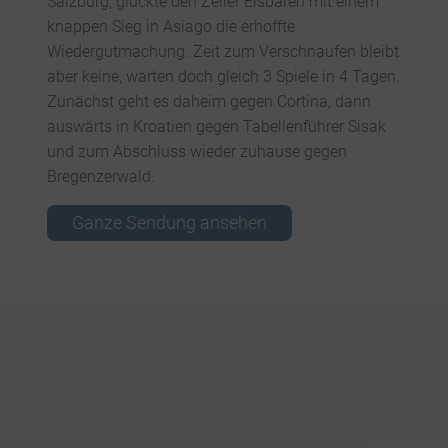
Salzburg, glückte den Zeller Eisbären mit einem
knappen Sieg in Asiago die erhoffte
Wiedergutmachung. Zeit zum Verschnaufen bleibt
aber keine, warten doch gleich 3 Spiele in 4 Tagen.
Zunächst geht es daheim gegen Cortina, dann
auswärts in Kroatien gegen Tabellenführer Sisak
und zum Abschluss wieder zuhause gegen
Bregenzerwald.
Ganze Sendung ansehen