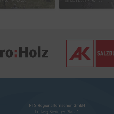
 17. Juli
//
205
Di., 14. Juli
//
196
RTS Regionalfernsehen GmbH
Ludwig-Bieringer-Platz 1