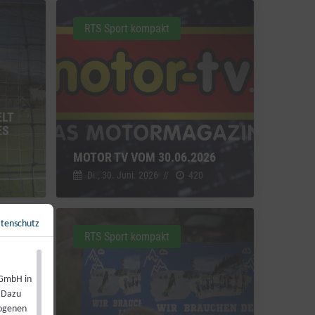
RTS Sport kompakt
ELT
ES
MOTOR TV VOM 30.06.2026
Di., 30. Juni. 2026
//
420
tenschutz
Zurück zur Übersicht
←
RTS Sport kompakt
 GmbH in
. Dazu
zogenen