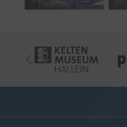
Fr., 17. Juli
//
199
Fr.,