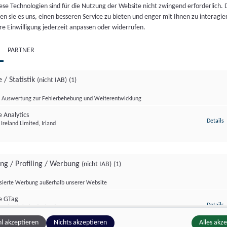
NTRÄCHTIGUNG: ÖZIV
ese Technologien sind für die Nutzung der Website nicht zwingend erforderlich.
T SICH FÜR
HOCH ZU ROSS TROTZ HI
n sie es uns, einen besseren Service zu bieten und enger mit Ihnen zu interagier
STBESTIMMTES
70-JAHRE-FEIER DER
re Einwilligung jederzeit anpassen oder widerrufen.
TTREIBEN EIN
REITERGRUPPE WALS
 30. Juni. 2026
//
240
Di., 30. Juni. 2026
//
229
PARTNER
 / Statistik
(nicht IAB)
(1)
Auswertung zur Fehlerbehebung und Weiterentwicklung
 Analytics
z
Details
Ireland Limited, Irland
ing / Profiling / Werbung
(nicht IAB)
(1)
isierte Werbung außerhalb unserer Website
tur Format
Salzburg Magazin
e GTag
z
Details
Ireland Limited, Irland
l akzeptieren
Nichts akzeptieren
Alles akz