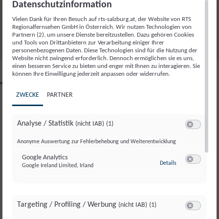
Datenschutzinformation
VERABSCHIEDUNG SALZBURG MAGAZIN
12.02.2025
Vielen Dank für Ihren Besuch auf rts-salzburg.at, der Website von RTS
22
Regionalfernsehen GmbH in Österreich. Wir nutzen Technologien von
Partnern (2), um unsere Dienste bereitzustellen. Dazu gehören Cookies
und Tools von Drittanbietern zur Verarbeitung einiger Ihrer
personenbezogenen Daten. Diese Technologien sind für die Nutzung der
Website nicht zwingend erforderlich. Dennoch ermöglichen sie es uns,
einen besseren Service zu bieten und enger mit Ihnen zu interagieren. Sie
können Ihre Einwilligung jederzeit anpassen oder widerrufen.
SALZBURG MAGAZIN
ZWECKE
PARTNER
Mi., 12. Februar. 2025
Analyse / Statistik
(nicht IAB)
(1)
Sendung teilen
Switch zum 
Anonyme Auswertung zur Fehlerbehebung und Weiterentwicklung
Google Analytics
zu Google Analyti
Details
Google Ireland Limited, Irland
Switch zum 
SONDERSENDUNG
SONDERSENDUNG
SONDERSENDUNG
SONDERSENDUNG
SONDERSENDUNG
06.
06.
06.
06.
06.
Targeting / Profiling / Werbung
(nicht IAB)
(1)
August 2026
August 2026
August 2026
August 2026
August 2026
Switch zum 
Begrüßung Rundumadum
Jodeln in der Steiermark
Grasski im Burgenland
Spargelstechen in Oberösterreich
Verabschiedung Rundumadum