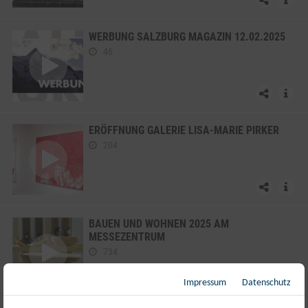
WERBUNG SALZBURG MAGAZIN 12.02.2025
46
ERÖFFNUNG GALERIE LISA-MARIE PIRKER
204
BAUEN UND WOHNEN 2025 AM
MESSEZENTRUM
734
Impressum
Datenschutz