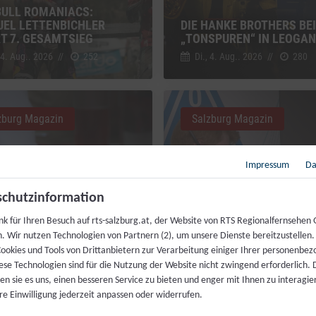
BULL ROMANIACS:
EL LETTENBICHLER
DIE HANKE BROTHERS BEI
RT 7. GESAMTSIEG
„TONSPUREN“ IN LEOGA
 4. Aug.. 2026
//
252
Di., 4. Aug.. 2026
//
280
zburg Magazin
Salzburg Magazin
Impressum
Da
chutzinformation
MAHL FÜR JEDERMANN:
nk für Ihren Besuch auf rts-salzburg.at, der Website von RTS Regionalfernsehen
ZENKÖCHE SPENDIEREN
h. Wir nutzen Technologien von Partnern (2), um unsere Dienste bereitzustellen
IS FESTMAHL
LIVEKONTAKT ZUR ISS
ookies und Tools von Drittanbietern zur Verarbeitung einiger Ihrer personenbe
 4. Aug.. 2026
//
230
Fr., 31. Juli. 2026
//
216
ese Technologien sind für die Nutzung der Website nicht zwingend erforderlich.
n sie es uns, einen besseren Service zu bieten und enger mit Ihnen zu interagier
re Einwilligung jederzeit anpassen oder widerrufen.