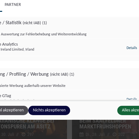
PARTNER
 / Statistik
(nicht IAB)
(1)
Auswertung zur Fehlerbehebung und Weiterentwicklung
 Analytics
z
Details
Ireland Limited, Irland
tur Format
Salzburg Magazin
ing / Profiling / Werbung
(nicht IAB)
(1)
isierte Werbung außerhalb unserer Website
e GTag
z
Details
Ireland Limited, Irland
l akzeptieren
Nichts akzeptieren
Alles akz
TRADITION UND GESELLI
IIANISCHE KLÄNGE BEI
BEIM SAALFELDNER
TONSPUREN AM ASITZ
MARKTFRÜHSHOPPEN
ge Inhalte
(nicht IAB)
(2)
 30. Juli
//
297
Di., 28. Juli
//
202
g zusätzlicher Informationen