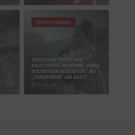
u Vimeo
Switch zum Einwilligen bzw. Ablehnen des Dienstes Vimeo
Salzburg Magazin
u YouTube
Switch zum Einwilligen bzw. Ablehnen des Dienstes YouTube
TRADITION TRIFFT AUF
AKUSTISCHE MODERNE: ANNA
BUCHEGGER BEGEISTERT BEI
„TONSPUREN“ AM ASITZ
Di., 14. Juli
//
254