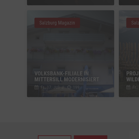
Vimeo
Vimeo 
Salzburg Magazin
Sal
YouTu
Google 
VOLKSBANK-FILIALE IN
PROJ
MITTERSILL MODERNISIERT
WILD
Fr., 17. Juli
//
199
Fr.,