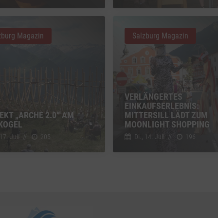
z
Details
Inc., USA
zburg Magazin
Salzburg Magazin
be
z
Details
Ireland Limited, Irland
VERLÄNGERTES
EINKAUFSERLEBNIS:
EKT „ARCHE 2.0“ AM
MITTERSILL LÄDT ZUM
KOGEL
MOONLIGHT SHOPPING
 17. Juli
//
205
Di., 14. Juli
//
196