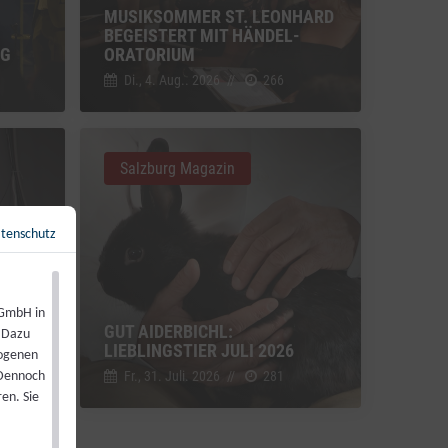
MUSIKSOMMER ST. LEONHARD
BEGEISTERT MIT HÄNDEL-
NG
ORATORIUM
Di., 4. Aug.. 2026
//
266
Salzburg Magazin
tenschutz
Zurück zur Übersicht
←
 GmbH in
GUT AIDERBICHL:
. Dazu
LIEBLINGSTIER JULI 2026
zogenen
Fr., 31. Juli. 2026
//
281
 Dennoch
en. Sie