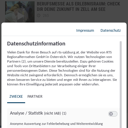
BERUFSMESSE ALS ERLEBNISRAUM: CHECK
DIR DEINE ZUKUNFT IN ZELL AM SEE
265
Impressum
Datenschutz
VERABSCHIEDUNG ZUKUNFT ARBEITSMARKT
Datenschutzinformation
05.12.2025
Vielen Dank für Ihren Besuch auf rts-salzburg.at, der Website von RTS
115
Regionalfernsehen GmbH in Österreich. Wir nutzen Technologien von
Partnern (2), um unsere Dienste bereitzustellen. Dazu gehören Cookies
und Tools von Drittanbietern zur Verarbeitung einiger Ihrer
personenbezogenen Daten. Diese Technologien sind für die Nutzung der
Website nicht zwingend erforderlich. Dennoch ermöglichen sie es uns,
einen besseren Service zu bieten und enger mit Ihnen zu interagieren. Sie
WERBUNG 05.12.2025
können Ihre Einwilligung jederzeit anpassen oder widerrufen.
180
ZWECKE
PARTNER
Analyse / Statistik
(nicht IAB)
(1)
Switch zum 
SALZBURG MAGAZIN
Anonyme Auswertung zur Fehlerbehebung und Weiterentwicklung