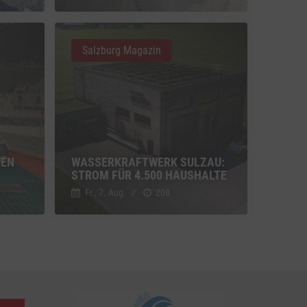
u Vimeo
Switch zum Einwilligen bzw. Ablehnen des Dienstes Vimeo
Salzburg Magazin
u YouTube
Switch zum Einwilligen bzw. Ablehnen des Dienstes YouTube
UEN
WASSERKRAFTWERK SULZAU:
STROM FÜR 4.500 HAUSHALTE
Fr., 7. Aug.
//
208