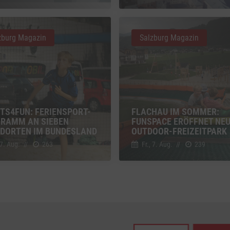
z
Details
Inc., USA
zburg Magazin
Salzburg Magazin
be
z
Details
Ireland Limited, Irland
TS4FUN: FERIENSPORT-
FLACHAU IM SOMMER:
RAMM AN SIEBEN
FUNSPACE ERÖFFNET NE
DORTEN IM BUNDESLAND
OUTDOOR-FREIZEITPARK
 7. Aug.
//
263
Fr., 7. Aug.
//
239