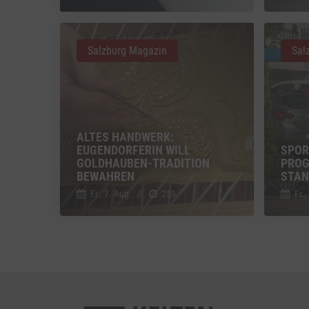
Vimeo
Vimeo 
Salzburg Magazin
Sal
YouTu
Google 
ALTES HANDWERK:
EUGENDORFERIN WILL
SPOR
GOLDHAUBEN-TRADITION
PROG
BEWAHREN
STAN
Fr., 7. Aug.
//
259
Fr.,