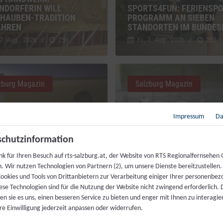
NDORFERIN WILL
SPORTS4FUN: FERIENSPO
HAUBEN-TRADITION
PROGRAMM AN SIEBEN
AHREN
STANDORTEN IM BUNDES
 7. Aug.. 2026
//
259
Fr., 7. Aug.. 2026
//
263
zburg Magazin
Salzburg Magazin
Impressum
Da
chutzinformation
nk für Ihren Besuch auf rts-salzburg.at, der Website von RTS Regionalfernsehen
DIENSTVERLÄNGERUNG:
VIELFALT DES RADSPORTS
h. Wir nutzen Technologien von Partnern (2), um unsere Dienste bereitzustellen
BRINGT DIE REFORM?
„RAD AM SALZBURG RING
ookies und Tools von Drittanbietern zur Verarbeitung einiger Ihrer personenbe
 7. Aug.. 2026
//
368
Di., 4. Aug.. 2026
//
282
ese Technologien sind für die Nutzung der Website nicht zwingend erforderlich.
n sie es uns, einen besseren Service zu bieten und enger mit Ihnen zu interagier
re Einwilligung jederzeit anpassen oder widerrufen.