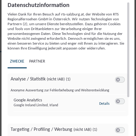
VERABSCHIEDUNG SALZBURG MAGAZIN
Datenschutzinformation
02.09.2025
Vielen Dank für Ihren Besuch auf rts-salzburg.at, der Website von RTS
35
Regionalfernsehen GmbH in Österreich. Wir nutzen Technologien von
Partnern (2), um unsere Dienste bereitzustellen. Dazu gehören Cookies
und Tools von Drittanbietern zur Verarbeitung einiger Ihrer
personenbezogenen Daten. Diese Technologien sind für die Nutzung der
Website nicht zwingend erforderlich. Dennoch ermöglichen sie es uns,
einen besseren Service zu bieten und enger mit Ihnen zu interagieren. Sie
können Ihre Einwilligung jederzeit anpassen oder widerrufen.
SALZBURG MAGAZIN
Di., 2. September. 2025
ZWECKE
PARTNER
Sendung teilen
Analyse / Statistik
(nicht IAB)
(1)
Switch zum 
Anonyme Auswertung zur Fehlerbehebung und Weiterentwicklung
Google Analytics
zu Google Analyti
Details
Google Ireland Limited, Irland
Switch zum 
SALZBURG MAGAZIN
SALZBURG MAGAZIN
SALZBURG MAGAZIN
SALZBURG MAGAZIN
SALZBURG MAGAZIN
SALZBURG MAGAZIN
SALZBURG MAGAZIN
SALZBURG MAGAZIN
07.
07.
07.
07.
07.
07.
07.
07.
August 2026
August 2026
August 2026
August 2026
August 2026
August 2026
August 2026
August 2026
Targeting / Profiling / Werbung
(nicht IAB)
(1)
Begrüßung Salzburg Magazin
Wehrdienstverlängerung: Was
Wasserkraftwerk Sulzau: Strom für
Flachau im Sommer: Funspace
Sports4fun: Feriensport-
Altes Handwerk: Eugendorferin
Künstlerspuren: Cornelius Obonya
Verabschiedung Salzburg
Switch zum 