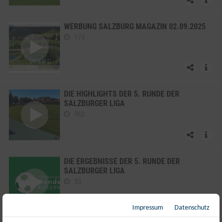
WERBUNG SALZBURG MAGAZIN 02.09.2025
173
DIE HIGHLIGHTS DER 5. RUNDE DER
SALZBURGER LIGA
562
DIE ERGEBNISSE DER 5. RUNDE DER
SALZBURGER LIGA
53
Impressum
Datenschutz