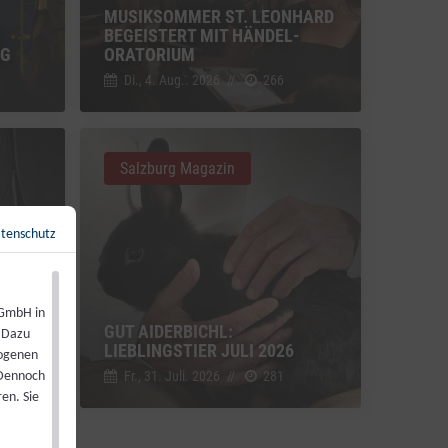
MUSIKSOMMER ST. LEONHARD
BEGEISTERT MIT HÄNDEL-
NG
ORATORIUM
Di., 4. Aug.. 2026
//
266
Salzburg Magazin
tenschutz
Zurück zur Übersicht
←
 GmbH in
GUT AIDERBICHL:
. Dazu
LIEBLINGSTIER JULI 2026
zogenen
Fr., 31. Juli. 2026
//
281
 Dennoch
en. Sie