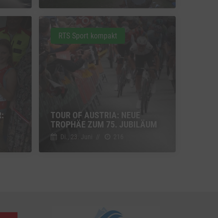
u Vimeo
Switch zum Einwilligen bzw. Ablehnen des Dienstes Vimeo
RTS Sport kompakt
u YouTube
Switch zum Einwilligen bzw. Ablehnen des Dienstes YouTube
:
TOUR OF AUSTRIA: NEUE
TROPHÄE ZUM 75. JUBILÄUM
Di., 23. Juni
//
216