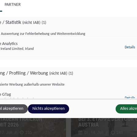
PARTNER
 / Statistik
(nicht IAB)
(1)
Auswertung zur Fehlerbehebung und Weiterentwicklung
 Analytics
z
Details
Ireland Limited, Irland
zburg Magazin
Salzburg Magazin
ing / Profiling / Werbung
(nicht IAB)
(1)
isierte Werbung außerhalb unserer Website
e GTag
z
Details
Ireland Limited, Irland
MAUER VOM PONGAU:
l akzeptieren
Nichts akzeptieren
Alles akz
SPEKTAKULÄRER ZIELSP
TAUERN TRAILRUN
BEI 3. ETAPPE DER TOUR 
IT 2026
AUSTRIA
ge Inhalte
(nicht IAB)
(2)
 17. Juli
//
255
Di., 14. Juli
//
240
g zusätzlicher Informationen