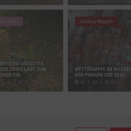
z
Details
Inc., USA
ter Leben
Salzburg Magazin
be
z
Details
Ireland Limited, Irland
RREICHS GRÖSSTES M
RLEBNIS LÄDT ZUM F
WETTKÄMPFE IM WASSER
HEN EIN
DER PINGUIN CUP 2026
 2. Juli
//
172
Mi., 1. Juli
//
195