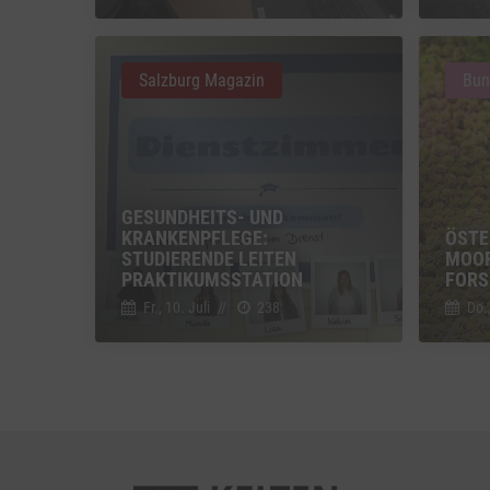
Vimeo
Vimeo 
Salzburg Magazin
Bun
YouTu
Google 
GESUNDHEITS- UND
KRANKENPFLEGE:
ÖSTE
STUDIERENDE LEITEN
OORE
PRAKTIKUMSSTATION
ORSC
Fr., 10. Juli
//
238
Do.,