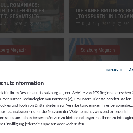
BULL ROMANIACS:
EL LETTENBICHLER
DIE HANKE BROTHERS BEI
RT 7. GESAMTSIEG
„TONSPUREN“ IN LEOGA
 4. Aug.. 2026
//
252
Di., 4. Aug.. 2026
//
280
zburg Magazin
Salzburg Magazin
Impressum
Da
chutzinformation
MAHL FÜR JEDERMANN:
nk für Ihren Besuch auf rts-salzburg.at, der Website von RTS Regionalfernsehen
ZENKÖCHE SPENDIEREN
h. Wir nutzen Technologien von Partnern (2), um unsere Dienste bereitzustellen
IS FESTMAHL
LIVEKONTAKT ZUR ISS
ookies und Tools von Drittanbietern zur Verarbeitung einiger Ihrer personenbe
 4. Aug.. 2026
//
230
Fr., 31. Juli. 2026
//
216
ese Technologien sind für die Nutzung der Website nicht zwingend erforderlich.
n sie es uns, einen besseren Service zu bieten und enger mit Ihnen zu interagier
re Einwilligung jederzeit anpassen oder widerrufen.