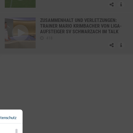
ZUSAMMENHALT UND VERLETZUNGEN:
TRAINER MARIO KRIMBACHER VON LIGA-
AUFSTEIGER SV SCHWARZACH IM TALK
418
WERBUNG RTS SALZBURG MAGAZIN
19.8.2025
71
DIE HIGHLIGHTS DER 3. RUNDE DER
SALZBURGER LIGA 2025/26
577
tenschutz
Zurück zur Übersicht
←