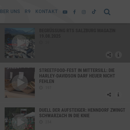
BER UNS
R9
KONTAKT
BEGRÜSSUNG RTS SALZBURG MAGAZIN 1
9.08.2025
39
STREETFOOD-FEST IN MITTERSILL: DIE
HARLEY-DAVIDSON DARF HEUER NICHT
FEHLEN
197
DUELL DER AUFSTEIGER: HENNDORF ZWINGT
SCHWARZACH IN DIE KNIE
234