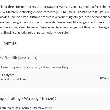
nk für Ihren Besuch auf rts-salzburg.at, der Website von RTS Regionalfernsehen
h. Wir nutzen Technologien von Partnern (2), um unsere Dienste bereitzustellen
 MAGAZIN
 MAGAZIN
 MAGAZIN
 MAGAZIN
 MAGAZIN
 MAGAZIN
 MAGAZIN
 MAGAZIN
07.
ookies und Tools von Drittanbietern zur Verarbeitung einiger Ihrer personenbe
ese Technologien sind für die Nutzung der Website nicht zwingend erforderlich.
August 2026
ängerung: Was bringt die
 Sulzau: Strom für 4.500
mer: Funspace eröffnet
riensport-Programm an
 Eugendorferin will
: Cornelius Obonya
 Salzburg Magazin
n sie es uns, einen besseren Service zu bieten und enger mit Ihnen zu interagier
burg Magazin 07.08.2026
Freizeitpark
ten im Bundesland
dition bewahren
 Golling
re Einwilligung jederzeit anpassen oder widerrufen.
PARTNER
NDUNG
NDUNG
NDUNG
NDUNG
NDUNG
06.
 / Statistik
(nicht IAB)
(1)
August 2026
Auswertung zur Fehlerbehebung und Weiterentwicklung
dumadum S2/Folge3
teiermark
genland
 in Oberösterreich
g Rundumadum S2/Folge 3
 Analytics
z
Details
Ireland Limited, Irland
 KOMPAKT
04.
04.
04.
04.
04.
04.
04.
04.
ing / Profiling / Werbung
(nicht IAB)
(1)
August 2026
August 2026
August 2026
August 2026
August 2026
August 2026
August 2026
August 2026
isierte Werbung außerhalb unserer Website