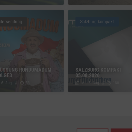
z
Details
Inc., USA
dersendung
Salzburg kompakt
be
z
Details
Ireland Limited, Irland
ÜSSUNG RUNDUMADUM S
SALZBURG KOMPAKT
LGE3
05.08.2026
, 6. Aug.
//
53
Mi., 5. Aug.
//
180