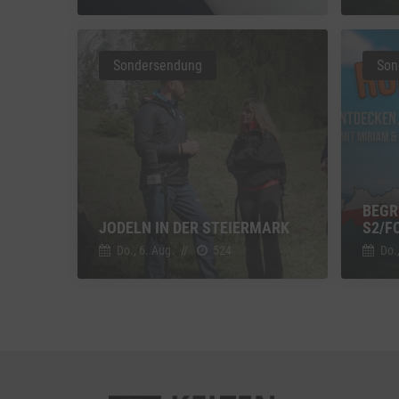
Vimeo
Vimeo 
Sondersendung
Son
YouTu
Google 
BEGR
JODELN IN DER STEIERMARK
2/FO
Do., 6. Aug.
//
524
Do.