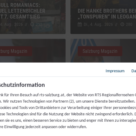
BULL ROMANIACS:
EL LETTENBICHLER
DIE HANKE BROTHERS BEI
RT 7. GESAMTSIEG
„TONSPUREN“ IN LEOGA
 4. Aug.. 2026
//
252
Di., 4. Aug.. 2026
//
280
zburg Magazin
Salzburg Magazin
Impressum
Da
chutzinformation
MAHL FÜR JEDERMANN:
nk für Ihren Besuch auf rts-salzburg.at, der Website von RTS Regionalfernsehen
ZENKÖCHE SPENDIEREN
h. Wir nutzen Technologien von Partnern (2), um unsere Dienste bereitzustellen
IS FESTMAHL
LIVEKONTAKT ZUR ISS
ookies und Tools von Drittanbietern zur Verarbeitung einiger Ihrer personenbe
 4. Aug.. 2026
//
230
Fr., 31. Juli. 2026
//
216
ese Technologien sind für die Nutzung der Website nicht zwingend erforderlich.
n sie es uns, einen besseren Service zu bieten und enger mit Ihnen zu interagier
re Einwilligung jederzeit anpassen oder widerrufen.