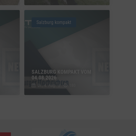
u Vimeo
Switch zum Einwilligen bzw. Ablehnen des Dienstes Vimeo
Salzburg kompakt
u YouTube
Switch zum Einwilligen bzw. Ablehnen des Dienstes YouTube
SALZBURG KOMPAKT VOM
04.08.2026
Di., 4. Aug.
//
180