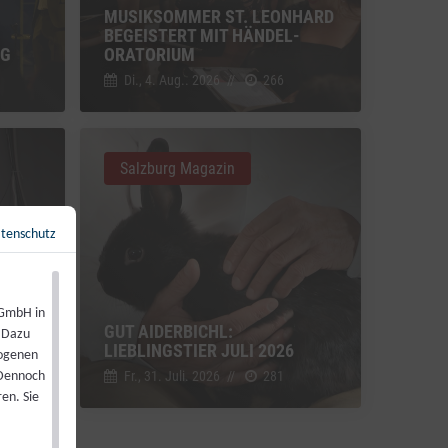
MUSIKSOMMER ST. LEONHARD
BEGEISTERT MIT HÄNDEL-
NG
ORATORIUM
Di., 4. Aug.. 2026
//
266
Salzburg Magazin
tenschutz
Zurück zur Übersicht
←
 GmbH in
GUT AIDERBICHL:
. Dazu
LIEBLINGSTIER JULI 2026
zogenen
Fr., 31. Juli. 2026
//
281
 Dennoch
en. Sie