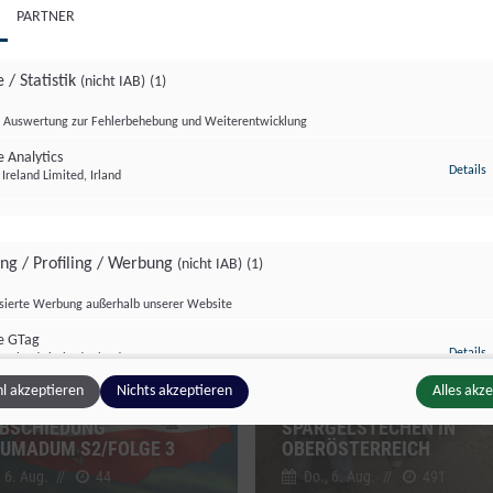
PARTNER
 / Statistik
(nicht IAB)
(1)
Auswertung zur Fehlerbehebung und Weiterentwicklung
 Analytics
z
Details
Ireland Limited, Irland
dersendung
Sondersendung
ing / Profiling / Werbung
(nicht IAB)
(1)
isierte Werbung außerhalb unserer Website
e GTag
z
Details
Ireland Limited, Irland
l akzeptieren
Nichts akzeptieren
Alles akz
BSCHIEDUNG
SPARGELSTECHEN IN
UMADUM S2/FOLGE 3
OBERÖSTERREICH
ge Inhalte
(nicht IAB)
(2)
, 6. Aug.
//
44
Do., 6. Aug.
//
491
g zusätzlicher Informationen