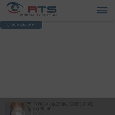
Vimeo akzeptieren
TYPISCH SALZBURG: ERZBISCHÖFE
SALZBURGS
845