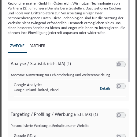
07.
Regionalfernsehen GmbH in Österreich. Wir nutzen Technologien von
August 2026
Partnern (2), um unsere Dienste bereitzustellen. Dazu gehören Cookies
Salzburg kompakt 07.08.2026
und Tools von Drittanbietern zur Verarbeitung einiger Ihrer
personenbezogenen Daten. Diese Technologien sind für die Nutzung der
Website nicht zwingend erforderlich. Dennoch ermöglichen sie es uns,
einen besseren Service zu bieten und enger mit Ihnen zu interagieren. Sie
SONDERSENDUNG
SONDERSENDUNG
SONDERSENDUNG
SONDERSENDUNG
SONDERSENDUNG
06.
06.
06.
06.
06.
können Ihre Einwilligung jederzeit anpassen oder widerrufen.
August 2026
August 2026
August 2026
August 2026
August 2026
ZWECKE
PARTNER
Begrüßung Rundumadum
Jodeln in der Steiermark
Grasski im Burgenland
Spargelstechen in Oberösterreich
Verabschiedung Rundumadum
S2/Folge3
S2/Folge 3
SALZBURG KOMPAKT
06.
Analyse / Statistik
(nicht IAB)
(1)
Switch zum 
August 2026
Anonyme Auswertung zur Fehlerbehebung und Weiterentwicklung
Salzburg kompakt 06.08.2026
Google Analytics
zu Google Analyti
Details
Google Ireland Limited, Irland
Switch zum 
SALZBURG KOMPAKT
05.
August 2026
Salzburg kompakt 05.08.2026
Targeting / Profiling / Werbung
(nicht IAB)
(1)
Switch zum 
Personalisierte Werbung außerhalb unserer Website
SALZBURG MAGAZIN
SALZBURG MAGAZIN
SALZBURG MAGAZIN
SALZBURG MAGAZIN
SALZBURG MAGAZIN
SALZBURG MAGAZIN
SALZBURG MAGAZIN
SALZBURG MAGAZIN
04.
04.
04.
04.
04.
04.
04.
04.
Google GTag