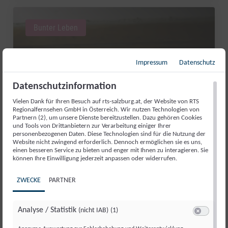
Bunter Leben
Impressum
Datenschutz
Datenschutzinformation
Vielen Dank für Ihren Besuch auf rts-salzburg.at, der Website von RTS
Regionalfernsehen GmbH in Österreich. Wir nutzen Technologien von
Partnern (2), um unsere Dienste bereitzustellen. Dazu gehören Cookies
und Tools von Drittanbietern zur Verarbeitung einiger Ihrer
personenbezogenen Daten. Diese Technologien sind für die Nutzung der
Website nicht zwingend erforderlich. Dennoch ermöglichen sie es uns,
WASSERKRAFT WIE FRÜHER: DIE
einen besseren Service zu bieten und enger mit Ihnen zu interagieren. Sie
können Ihre Einwilligung jederzeit anpassen oder widerrufen.
GURRERMÜHLE ERZÄHLT
GESCHICHTE
ZWECKE
PARTNER
Do., 2. Juli. 2026
//
171
Analyse / Statistik
(nicht IAB)
(1)
Switch zum 