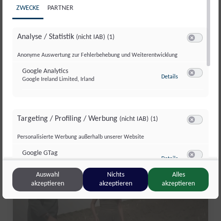
ZWECKE
PARTNER
Analyse / Statistik
(nicht IAB)
(1)
Switch zum 
Anonyme Auswertung zur Fehlerbehebung und Weiterentwicklung
VERABSCHIEDUNG RUNDUMADUM
Google Analytics
S2/FOLGE 3
zu Google Analyti
Details
Google Ireland Limited, Irland
Switch zum 
Do., 6. Aug.
//
44
Targeting / Profiling / Werbung
(nicht IAB)
(1)
Switch zum 
Sondersendung
Personalisierte Werbung außerhalb unserer Website
Google GTag
zu Google GTag
Details
Google Ireland Limited, Irland
Switch zum 
Auswahl
Nichts
Alles
akzeptieren
akzeptieren
akzeptieren
Sonstige Inhalte
(nicht IAB)
(2)
Switch zum 
Einbindung zusätzlicher Informationen