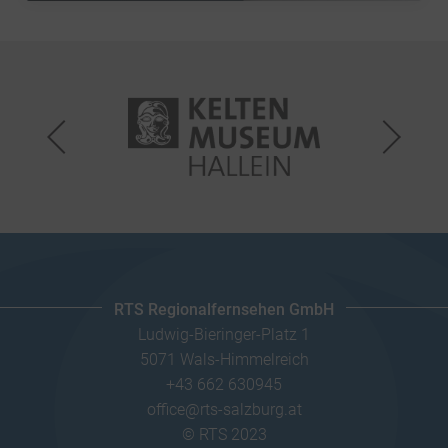
RTS Regionalfernsehen GmbH
Ludwig-Bieringer-Platz 1
5071 Wals-Himmelreich
+43 662 630945
office@rts-salzburg.at
© RTS 2023