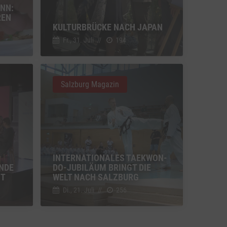
NN:
Switch zum Einwilligen bzw. Ablehnen der Kategorie Sonstige Inhalte
(nicht
REN
KULTURBRÜCKE NACH JAPAN
Fr., 31. Juli
//
194
u Vimeo
Switch zum Einwilligen bzw. Ablehnen des Dienstes Vimeo
u YouTube
Switch zum Einwilligen bzw. Ablehnen des Dienstes YouTube
Salzburg Magazin
INTERNATIONALES TAEKWON-
ENDE
DO-JUBILÄUM BRINGT DIE
IT
WELT NACH SALZBURG
Di., 21. Juli
//
256