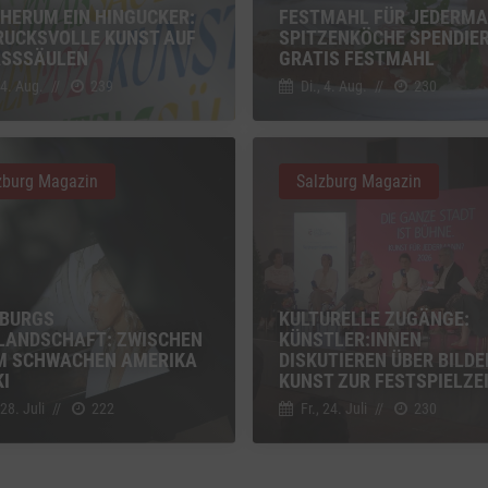
ge Inhalte
(nicht IAB)
(2)
HERUM EIN HINGUCKER:
FESTMAHL FÜR JEDERMA
RUCKSVOLLE KUNST AUF
SPITZENKÖCHE SPENDIE
g zusätzlicher Informationen
ASSSÄULEN
GRATIS FESTMAHL
 4. Aug.
//
239
Di., 4. Aug.
//
230
z
Details
Inc., USA
be
z
Details
Ireland Limited, Irland
zburg Magazin
Salzburg Magazin
BURGS
KULTURELLE ZUGÄNGE:
LANDSCHAFT: ZWISCHEN
KÜNSTLER:INNEN
M SCHWACHEN AMERIKA
DISKUTIEREN ÜBER BILD
KI
KUNST ZUR FESTSPIELZE
 28. Juli
//
222
Fr., 24. Juli
//
230