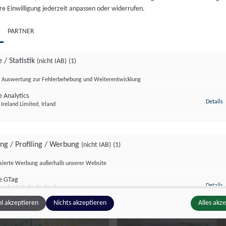
re Einwilligung jederzeit anpassen oder widerrufen.
, 25. Juni. 2026
//
220
Do., 11. Juni. 2026
//
91
PARTNER
 / Statistik
(nicht IAB)
(1)
Auswertung zur Fehlerbehebung und Weiterentwicklung
 Analytics
z
Details
Ireland Limited, Irland
ing / Profiling / Werbung
(nicht IAB)
(1)
zburg Magazin
Salzburg Magazin
isierte Werbung außerhalb unserer Website
e GTag
z
Details
Ireland Limited, Irland
l akzeptieren
Nichts akzeptieren
Alles akz