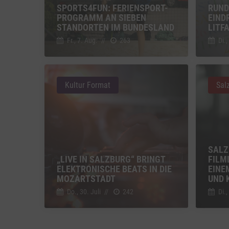
Sonsti
SPORTS4FUN: FERIENSPORT-
RUND
PROGRAMM AN SIEBEN
EIND
Einbindun
STANDORTEN IM BUNDESLAND
LITF
Vimeo
Fr., 7. Aug.
//
263
Di.,
Vimeo 
YouTu
Google 
Kultur Format
Sal
SALZ
„LIVE IN SALZBURG“ BRINGT
FILM
ELEKTRONISCHE BEATS IN DIE
EINE
MOZARTSTADT
UND 
Do., 30. Juli
//
242
Di.,