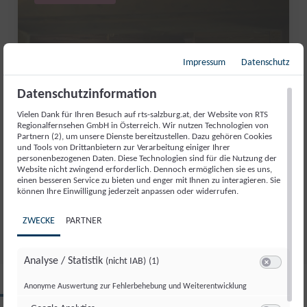
Impressum
Datenschutz
Datenschutzinformation
Vielen Dank für Ihren Besuch auf rts-salzburg.at, der Website von RTS
Regionalfernsehen GmbH in Österreich. Wir nutzen Technologien von
Partnern (2), um unsere Dienste bereitzustellen. Dazu gehören Cookies
und Tools von Drittanbietern zur Verarbeitung einiger Ihrer
WASSERKRAFT WIE FRÜHER: DIE
personenbezogenen Daten. Diese Technologien sind für die Nutzung der
Website nicht zwingend erforderlich. Dennoch ermöglichen sie es uns,
GURRERMÜHLE ERZÄHLT
einen besseren Service zu bieten und enger mit Ihnen zu interagieren. Sie
GESCHICHTE
können Ihre Einwilligung jederzeit anpassen oder widerrufen.
Do., 2. Juli. 2026
//
171
ZWECKE
PARTNER
Analyse / Statistik
(nicht IAB)
(1)
Switch zum 
Anonyme Auswertung zur Fehlerbehebung und Weiterentwicklung
CLIPS AUS DIESER REGION