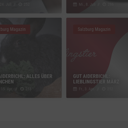
g zusätzlicher Informationen
 24. Juli
//
252
Mi., 8. Juli
//
286
z
Details
Inc., USA
be
zburg Magazin
Salzburg Magazin
z
Details
Ireland Limited, Irland
AIDERBICHL: ALLES ÜBER
GUT AIDERBICHL:
NCHEN
LIEBLINGSTIER MÄRZ
 15. Apr.
//
255
Fr., 3. Apr.
//
252