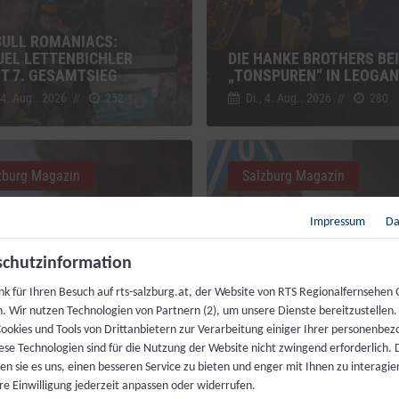
BULL ROMANIACS:
EL LETTENBICHLER
DIE HANKE BROTHERS BEI
RT 7. GESAMTSIEG
„TONSPUREN“ IN LEOGA
 4. Aug.. 2026
//
252
Di., 4. Aug.. 2026
//
280
zburg Magazin
Salzburg Magazin
Impressum
Da
chutzinformation
nk für Ihren Besuch auf rts-salzburg.at, der Website von RTS Regionalfernsehen
MAHL FÜR JEDERMANN:
h. Wir nutzen Technologien von Partnern (2), um unsere Dienste bereitzustellen
ZENKÖCHE SPENDIEREN
ookies und Tools von Drittanbietern zur Verarbeitung einiger Ihrer personenbe
IS FESTMAHL
LIVEKONTAKT ZUR ISS
ese Technologien sind für die Nutzung der Website nicht zwingend erforderlich.
 4. Aug.. 2026
//
230
Fr., 31. Juli. 2026
//
216
n sie es uns, einen besseren Service zu bieten und enger mit Ihnen zu interagier
re Einwilligung jederzeit anpassen oder widerrufen.