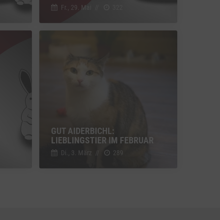
Fr., 29. Mai
//
322
u Vimeo
Switch zum Einwilligen bzw. Ablehnen des Dienstes Vimeo
u YouTube
Switch zum Einwilligen bzw. Ablehnen des Dienstes YouTube
GUT AIDERBICHL:
LIEBLINGSTIER IM FEBRUAR
Di., 3. März
//
289