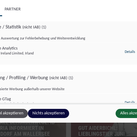
PARTNER
 / Statistik
(nicht IAB)
(1)
Auswertung zur Fehlerbehebung und Weiterentwicklung
 Analytics
z
Details
Ireland Limited, Irland
zburg Magazin
Salzburg Magazin
ing / Profiling / Werbung
(nicht IAB)
(1)
isierte Werbung außerhalb unserer Website
e GTag
z
Details
Ireland Limited, Irland
l akzeptieren
Nichts akzeptieren
Alles akz
TALE BEHÖRDENWEGE: ID
RIA INFORMIERT IN
GUT AIDERBICHL:
ge Inhalte
(nicht IAB)
(2)
DORF AM WALLERSEE
LIEBLINGSTIER JUNI