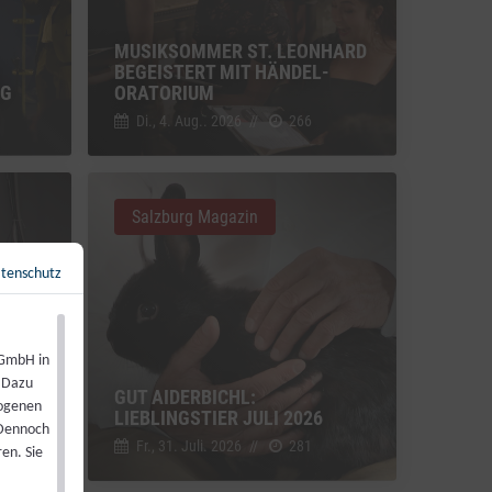
MUSIKSOMMER ST. LEONHARD
BEGEISTERT MIT HÄNDEL-
NG
ORATORIUM
Di., 4. Aug.. 2026
//
266
Salzburg Magazin
tenschutz
Zurück zur Übersicht
←
 GmbH in
. Dazu
GUT AIDERBICHL:
zogenen
LIEBLINGSTIER JULI 2026
 Dennoch
Fr., 31. Juli. 2026
//
281
en. Sie